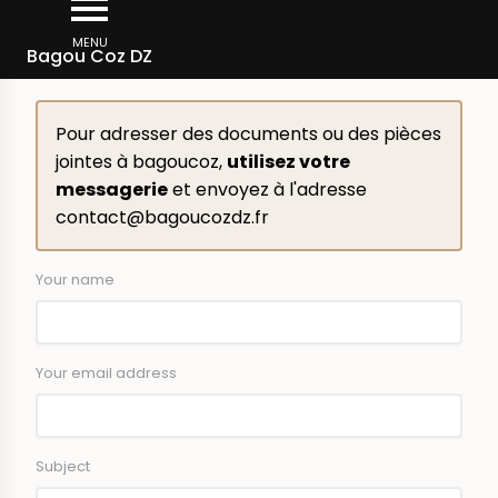
Skip
Breadcrumb
to
MENU
About
Bagou Coz DZ
main
content
Pour adresser des documents ou des pièces
jointes à bagoucoz,
utilisez votre
messagerie
et envoyez à l'adresse
contact@bagoucozdz.fr
Your name
Your email address
Subject