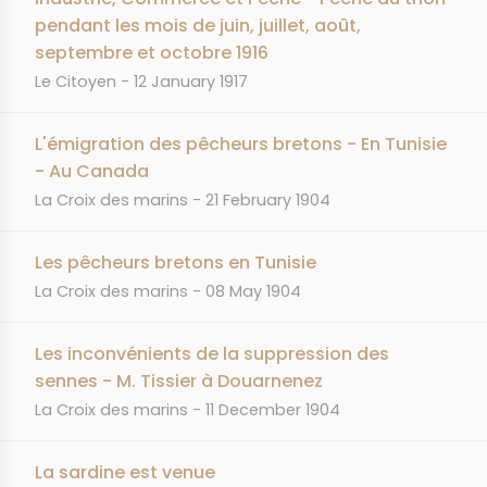
pendant les mois de juin, juillet, août,
septembre et octobre 1916
JOURNAL
DATE
Le Citoyen
12 January 1917
L'émigration des pêcheurs bretons - En Tunisie
- Au Canada
JOURNAL
DATE
La Croix des marins
21 February 1904
Les pêcheurs bretons en Tunisie
JOURNAL
DATE
La Croix des marins
08 May 1904
Les inconvénients de la suppression des
sennes - M. Tissier à Douarnenez
JOURNAL
DATE
La Croix des marins
11 December 1904
La sardine est venue