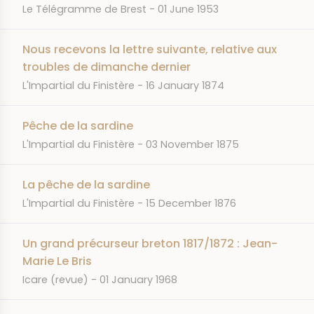
JOURNAL
DATE
Le Télégramme de Brest
01 June 1953
Nous recevons la lettre suivante, relative aux
troubles de dimanche dernier
JOURNAL
DATE
L'Impartial du Finistère
16 January 1874
Pêche de la sardine
JOURNAL
DATE
L'Impartial du Finistère
03 November 1875
La pêche de la sardine
JOURNAL
DATE
L'Impartial du Finistère
15 December 1876
Un grand précurseur breton 1817/1872 : Jean-
Marie Le Bris
JOURNAL
DATE
Icare (revue)
01 January 1968