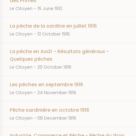
des Primes
JOURNAL
DATE
Le Citoyen
15 June 1912
La pêche de la sardine en juillet 1916
JOURNAL
DATE
Le Citoyen
13 October 1916
La pêche en Août - Résultats généraux -
Quelques pêches
JOURNAL
DATE
Le Citoyen
20 October 1916
Les pêches en septembre 1916
JOURNAL
DATE
Le Citoyen
24 November 1916
Pêche sardinière en octobre 1916
JOURNAL
DATE
Le Citoyen
08 December 1916
Industrie, Commerce et Pêche - Pêche du thon