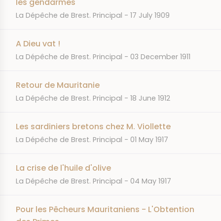
les gendarmes
JOURNAL
DATE
La Dépêche de Brest. Principal
17 July 1909
A Dieu vat !
JOURNAL
DATE
La Dépêche de Brest. Principal
03 December 1911
Retour de Mauritanie
JOURNAL
DATE
La Dépêche de Brest. Principal
18 June 1912
Les sardiniers bretons chez M. Viollette
JOURNAL
DATE
La Dépêche de Brest. Principal
01 May 1917
La crise de l'huile d'olive
JOURNAL
DATE
La Dépêche de Brest. Principal
04 May 1917
Pour les Pêcheurs Mauritaniens - L'Obtention