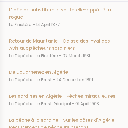
L'idée de substituer la sauterelle-appât à la
rogue
JOURNAL
DATE
Le Finistère
14 April 1877
Retour de Mauritanie - Caisse des invalides -
Avis aux pêcheurs sardiniers
JOURNAL
DATE
La Dépêche du Finistère
07 March 1931
De Douarnenez en Algérie
JOURNAL
DATE
La Dépêche de Brest
24 December 1891
Les sardines en Algérie - Pêches miraculeuses
JOURNAL
DATE
La Dépêche de Brest. Principal
01 April 1903
La pêche à la sardine - Sur les côtes d'Algérie -
Recrutement de pêcheurs bretons