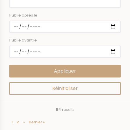
Publié après le
Publié avant le
54
results
Current
1
Page
2
Next
››
Last
Dernier »
Pagination
page
page
page