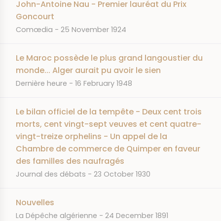
John-Antoine Nau - Premier lauréat du Prix
Goncourt
JOURNAL
DATE
Comœdia
25 November 1924
Le Maroc possède le plus grand langoustier du
monde... Alger aurait pu avoir le sien
JOURNAL
DATE
Dernière heure
16 February 1948
Le bilan officiel de la tempête - Deux cent trois
morts, cent vingt-sept veuves et cent quatre-
vingt-treize orphelins - Un appel de la
Chambre de commerce de Quimper en faveur
des familles des naufragés
JOURNAL
DATE
Journal des débats
23 October 1930
Nouvelles
JOURNAL
DATE
La Dépêche algérienne
24 December 1891