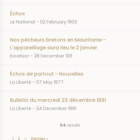
Échos
JOURNAL
DATE
Le National
02 February 1903
Nos pêcheurs bretons en Mauritanie -
L'appareillage aura lieu le 2 janvier
JOURNAL
DATE
Excelsior
28 December 1911
Échos de partout - Nouvelles
JOURNAL
DATE
La Liberté
07 May 1877
Bulletin du mercredi 23 décembre 1891
JOURNAL
DATE
La Liberté
24 December 1891
54
results
Current
1
Page
2
Next
››
Last
Dernier »