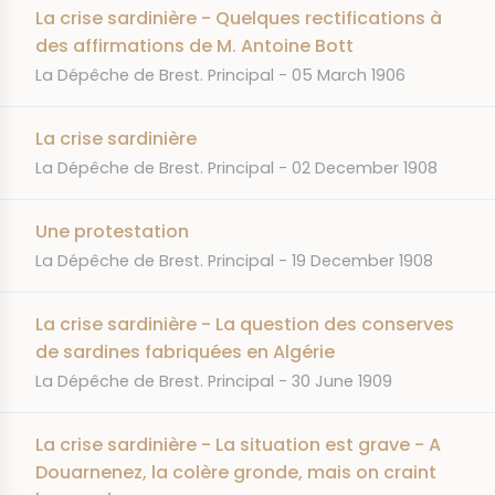
La crise sardinière - Quelques rectifications à
des affirmations de M. Antoine Bott
JOURNAL
DATE
La Dépêche de Brest. Principal
05 March 1906
La crise sardinière
JOURNAL
DATE
La Dépêche de Brest. Principal
02 December 1908
Une protestation
JOURNAL
DATE
La Dépêche de Brest. Principal
19 December 1908
La crise sardinière - La question des conserves
de sardines fabriquées en Algérie
JOURNAL
DATE
La Dépêche de Brest. Principal
30 June 1909
La crise sardinière - La situation est grave - A
Douarnenez, la colère gronde, mais on craint