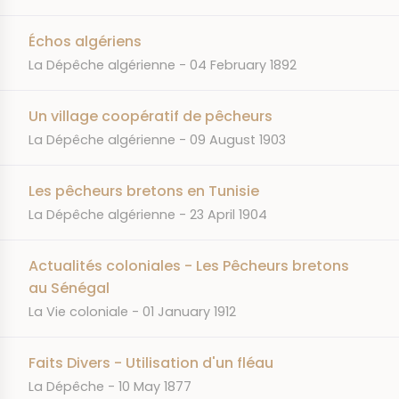
Échos algériens
JOURNAL
DATE
La Dépêche algérienne
04 February 1892
Un village coopératif de pêcheurs
JOURNAL
DATE
La Dépêche algérienne
09 August 1903
Les pêcheurs bretons en Tunisie
JOURNAL
DATE
La Dépêche algérienne
23 April 1904
Actualités coloniales - Les Pêcheurs bretons
au Sénégal
JOURNAL
DATE
La Vie coloniale
01 January 1912
Faits Divers - Utilisation d'un fléau
JOURNAL
DATE
La Dépêche
10 May 1877