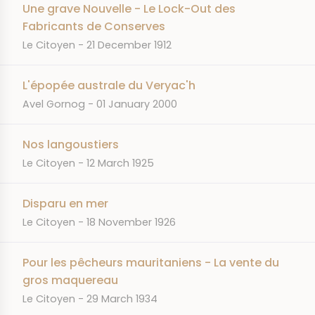
Une grave Nouvelle - Le Lock-Out des
Fabricants de Conserves
JOURNAL
DATE
Le Citoyen
21 December 1912
L'épopée australe du Veryac'h
JOURNAL
DATE
Avel Gornog
01 January 2000
Nos langoustiers
JOURNAL
DATE
Le Citoyen
12 March 1925
Disparu en mer
JOURNAL
DATE
Le Citoyen
18 November 1926
Pour les pêcheurs mauritaniens - La vente du
gros maquereau
JOURNAL
DATE
Le Citoyen
29 March 1934