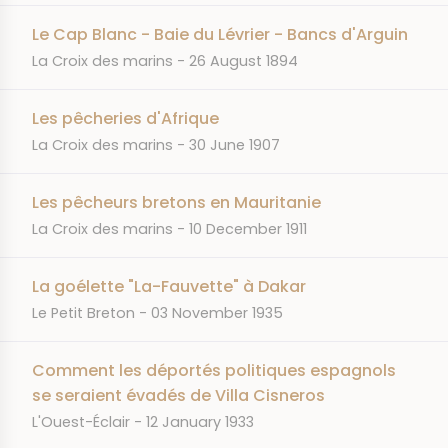
Le Cap Blanc - Baie du Lévrier - Bancs d'Arguin
JOURNAL
DATE
La Croix des marins
26 August 1894
Les pêcheries d'Afrique
JOURNAL
DATE
La Croix des marins
30 June 1907
Les pêcheurs bretons en Mauritanie
JOURNAL
DATE
La Croix des marins
10 December 1911
La goélette "La-Fauvette" à Dakar
JOURNAL
DATE
Le Petit Breton
03 November 1935
Comment les déportés politiques espagnols
se seraient évadés de Villa Cisneros
JOURNAL
DATE
L'Ouest-Éclair
12 January 1933