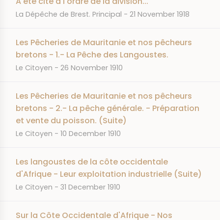
A été cité à l'ordre de la division...
JOURNAL
DATE
La Dépêche de Brest. Principal
21 November 1918
Les Pêcheries de Mauritanie et nos pêcheurs
bretons - 1.- La Pêche des Langoustes.
JOURNAL
DATE
Le Citoyen
26 November 1910
Les Pêcheries de Mauritanie et nos pêcheurs
bretons - 2.- La pêche générale. - Préparation
et vente du poisson. (Suite)
JOURNAL
DATE
Le Citoyen
10 December 1910
Les langoustes de la côte occidentale
d'Afrique - Leur exploitation industrielle (Suite)
JOURNAL
DATE
Le Citoyen
31 December 1910
Sur la Côte Occidentale d'Afrique - Nos