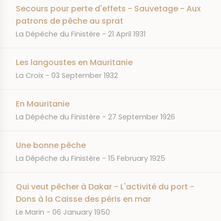
Secours pour perte d'effets - Sauvetage - Aux
patrons de pêche au sprat
JOURNAL
DATE
La Dépêche du Finistère
21 April 1931
Les langoustes en Mauritanie
JOURNAL
DATE
La Croix
03 September 1932
En Mauritanie
JOURNAL
DATE
La Dépêche du Finistère
27 September 1926
Une bonne pêche
JOURNAL
DATE
La Dépêche du Finistère
15 February 1925
Qui veut pêcher à Dakar - L'activité du port -
Dons à la Caisse des péris en mar
JOURNAL
DATE
Le Marin
06 January 1950