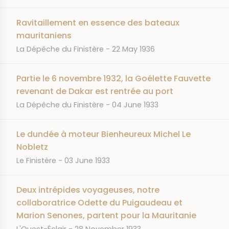
Ravitaillement en essence des bateaux
mauritaniens
JOURNAL
DATE
La Dépêche du Finistère
22 May 1936
Partie le 6 novembre 1932, la Goélette Fauvette
revenant de Dakar est rentrée au port
JOURNAL
DATE
La Dépêche du Finistère
04 June 1933
Le dundée à moteur Bienheureux Michel Le
Nobletz
JOURNAL
DATE
Le Finistère
03 June 1933
Deux intrépides voyageuses, notre
collaboratrice Odette du Puigaudeau et
Marion Senones, partent pour la Mauritanie
JOURNAL
DATE