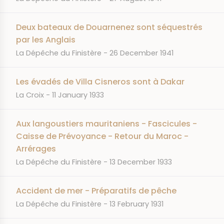
Deux bateaux de Douarnenez sont séquestrés
par les Anglais
JOURNAL
DATE
La Dépêche du Finistère
26 December 1941
Les évadés de Villa Cisneros sont à Dakar
JOURNAL
DATE
La Croix
11 January 1933
Aux langoustiers mauritaniens - Fascicules -
Caisse de Prévoyance - Retour du Maroc -
Arrérages
JOURNAL
DATE
La Dépêche du Finistère
13 December 1933
Accident de mer - Préparatifs de pêche
JOURNAL
DATE
La Dépêche du Finistère
13 February 1931