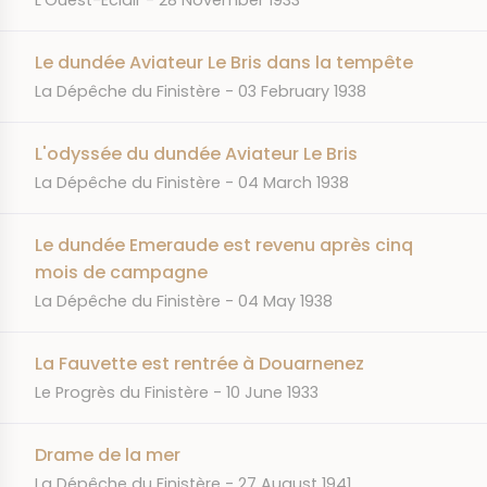
L'Ouest-Éclair
28 November 1933
Le dundée Aviateur Le Bris dans la tempête
JOURNAL
DATE
La Dépêche du Finistère
03 February 1938
L'odyssée du dundée Aviateur Le Bris
JOURNAL
DATE
La Dépêche du Finistère
04 March 1938
Le dundée Emeraude est revenu après cinq
mois de campagne
JOURNAL
DATE
La Dépêche du Finistère
04 May 1938
La Fauvette est rentrée à Douarnenez
JOURNAL
DATE
Le Progrès du Finistère
10 June 1933
Drame de la mer
JOURNAL
DATE
La Dépêche du Finistère
27 August 1941