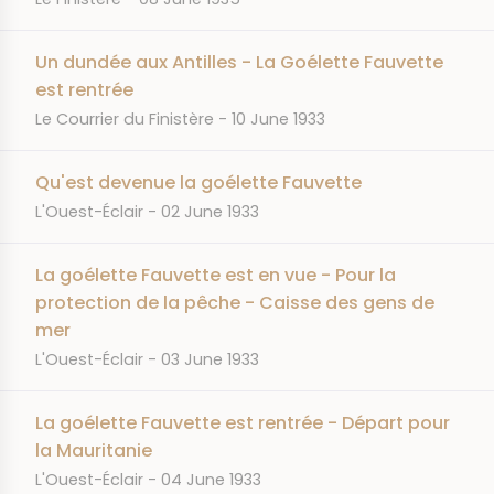
Un dundée aux Antilles - La Goélette Fauvette
est rentrée
JOURNAL
DATE
Le Courrier du Finistère
10 June 1933
Qu'est devenue la goélette Fauvette
JOURNAL
DATE
L'Ouest-Éclair
02 June 1933
La goélette Fauvette est en vue - Pour la
protection de la pêche - Caisse des gens de
mer
JOURNAL
DATE
L'Ouest-Éclair
03 June 1933
La goélette Fauvette est rentrée - Départ pour
la Mauritanie
JOURNAL
DATE
L'Ouest-Éclair
04 June 1933