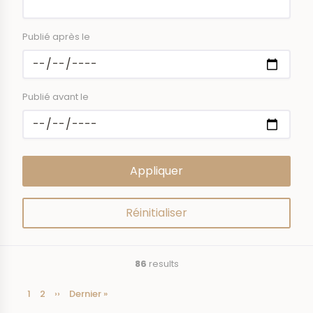
Publié après le
Publié avant le
86
results
Current
1
Page
2
Next
››
Last
Dernier »
Pagination
page
page
page