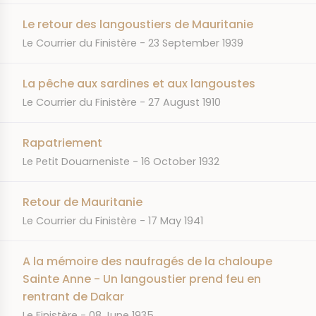
Le retour des langoustiers de Mauritanie
JOURNAL
DATE
Le Courrier du Finistère
23 September 1939
La pêche aux sardines et aux langoustes
JOURNAL
DATE
Le Courrier du Finistère
27 August 1910
Rapatriement
JOURNAL
DATE
Le Petit Douarneniste
16 October 1932
Retour de Mauritanie
JOURNAL
DATE
Le Courrier du Finistère
17 May 1941
A la mémoire des naufragés de la chaloupe
Sainte Anne - Un langoustier prend feu en
rentrant de Dakar
JOURNAL
DATE
Le Finistère
08 June 1935