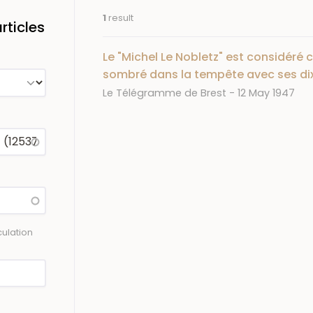
1
result
ticles
Le "Michel Le Nobletz" est considér
sombré dans la tempête avec ses d
Journal
Date
Le Télégramme de Brest
12 May 1947
ulation