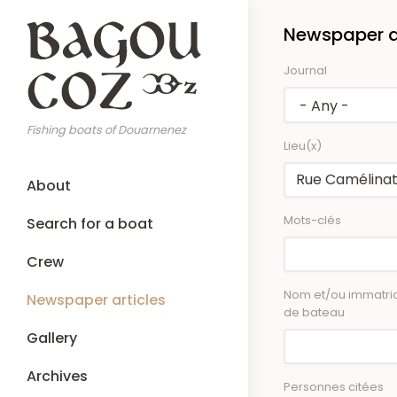
Skip
Newspaper ar
to
main
Journal
content
Fishing boats of Douarnenez
Lieu(x)
Main
About
navigation
Mots-clés
Search for a boat
Crew
Nom et/ou immatric
Newspaper articles
de bateau
Gallery
Archives
Personnes citées