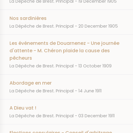
JOURNAL
DATE
La Dépêche de Brest. Principal
19 December 1905
Nos sardinières
JOURNAL
DATE
La Dépêche de Brest. Principal
20 December 1905
Les événements de Douarnenez - Une journée
d'attente - M. Chéron plaide la cause des
pêcheurs
JOURNAL
DATE
La Dépêche de Brest. Principal
13 October 1909
Abordage en mer
JOURNAL
DATE
La Dépêche de Brest. Principal
14 June 1911
A Dieu vat !
JOURNAL
DATE
La Dépêche de Brest. Principal
03 December 1911
Elections consulaires - Conseil d'arbitrage