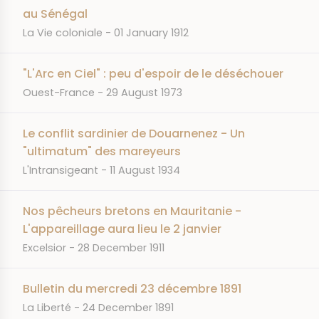
au Sénégal
JOURNAL
DATE
La Vie coloniale
01 January 1912
"L'Arc en Ciel" : peu d'espoir de le déséchouer
JOURNAL
DATE
Ouest-France
29 August 1973
Le conflit sardinier de Douarnenez - Un
"ultimatum" des mareyeurs
JOURNAL
DATE
L'Intransigeant
11 August 1934
Nos pêcheurs bretons en Mauritanie -
L'appareillage aura lieu le 2 janvier
JOURNAL
DATE
Excelsior
28 December 1911
Bulletin du mercredi 23 décembre 1891
JOURNAL
DATE
La Liberté
24 December 1891