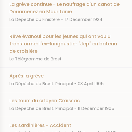
La grève continue - Le naufrage d'un canot de
Douarnenez en Mauritanie
JOURNAL
DATE
La Dépêche du Finistère
17 December 1924
Rêve évanoui pour les jeunes qui ont voulu
transformer l'ex-langoustier "Jep" en bateau
de croisière
JOURNAL
Le Télégramme de Brest
Après la grève
JOURNAL
DATE
La Dépêche de Brest. Principal
03 April 1905
Les fours du citoyen Craissac
JOURNAL
DATE
La Dépêche de Brest. Principal
11 December 1905
Les sardinières - Accident