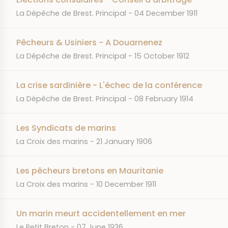
JOURNAL
DATE
La Dépêche de Brest. Principal
04 December 1911
Pêcheurs & Usiniers - A Douarnenez
JOURNAL
DATE
La Dépêche de Brest. Principal
15 October 1912
La crise sardinière - L'échec de la conférence
JOURNAL
DATE
La Dépêche de Brest. Principal
08 February 1914
Les Syndicats de marins
JOURNAL
DATE
La Croix des marins
21 January 1906
Les pêcheurs bretons en Mauritanie
JOURNAL
DATE
La Croix des marins
10 December 1911
Un marin meurt accidentellement en mer
JOURNAL
DATE
Le Petit Breton
07 June 1936