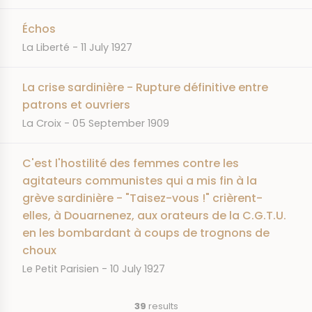
Échos
JOURNAL
DATE
La Liberté
11 July 1927
La crise sardinière - Rupture définitive entre
patrons et ouvriers
JOURNAL
DATE
La Croix
05 September 1909
C'est l'hostilité des femmes contre les
agitateurs communistes qui a mis fin à la
grève sardinière - "Taisez-vous !" crièrent-
elles, à Douarnenez, aux orateurs de la C.G.T.U.
en les bombardant à coups de trognons de
choux
JOURNAL
DATE
Le Petit Parisien
10 July 1927
39
results