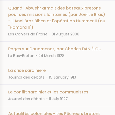
Quand l'Abwehr armait des bateaux bretons
pour ses missions lointaines (par Joël Le Bras)
- L'Anni Braz Bihen et l'opération Hummer II (ou
"Homard II")
JOURNAL
DATE
Les Cahiers de l'Iroise
01 August 2008
Pages sur Douarnenez, par Charles DANIÉLOU
JOURNAL
DATE
Le Bas-Breton
24 March 1928
La crise sardinière
JOURNAL
DATE
Journal des débats
15 January 1913
Le conflit sardinier et les communistes
JOURNAL
DATE
Journal des débats
11 July 1927
Actualités coloniales - Les Pêcheurs bretons