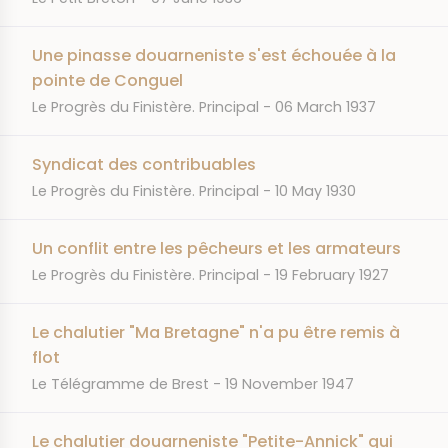
Une pinasse douarneniste s'est échouée à la
pointe de Conguel
JOURNAL
DATE
Le Progrès du Finistère. Principal
06 March 1937
Syndicat des contribuables
JOURNAL
DATE
Le Progrès du Finistère. Principal
10 May 1930
Un conflit entre les pêcheurs et les armateurs
JOURNAL
DATE
Le Progrès du Finistère. Principal
19 February 1927
Le chalutier "Ma Bretagne" n'a pu être remis à
flot
JOURNAL
DATE
Le Télégramme de Brest
19 November 1947
Le chalutier douarneniste "Petite-Annick" qui