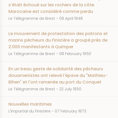
s'était échoué sur les rochers de la côte
Marocaine est considéré comme perdu
JOURNAL
DATE
Le Télégramme de Brest
09 April 1948
Le mouvement de protestation des patrons et
marins pêcheurs du Finistère a groupé près de
2.000 manifestants à Quimper
JOURNAL
DATE
Le Télégramme de Brest
08 February 1950
En un beau geste de solidarité des pêcheurs
douarnenistes ont relevé l'épave du "Mathieu-
Bihen" et l'ont ramenée au port du Conquet
JOURNAL
DATE
Le Télégramme de Brest
22 July 1950
Nouvelles maritimes
JOURNAL
DATE
L'Impartial du Finistère
07 February 1873