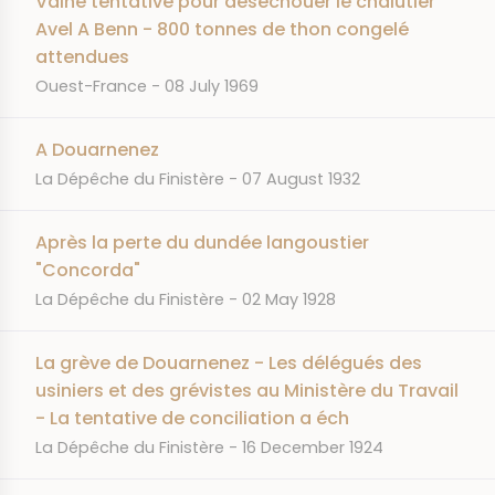
Vaine tentative pour déséchouer le chalutier
Avel A Benn - 800 tonnes de thon congelé
attendues
JOURNAL
DATE
Ouest-France
08 July 1969
A Douarnenez
JOURNAL
DATE
La Dépêche du Finistère
07 August 1932
Après la perte du dundée langoustier
"Concorda"
JOURNAL
DATE
La Dépêche du Finistère
02 May 1928
La grève de Douarnenez - Les délégués des
usiniers et des grévistes au Ministère du Travail
- La tentative de conciliation a éch
JOURNAL
DATE
La Dépêche du Finistère
16 December 1924