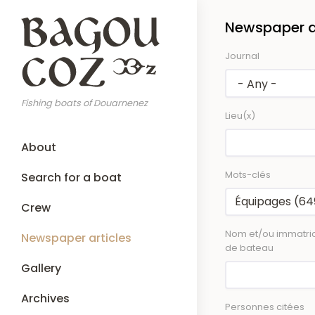
Skip
Newspaper ar
to
main
Journal
content
Fishing boats of Douarnenez
Lieu(x)
Main
About
navigation
Mots-clés
Search for a boat
Crew
Nom et/ou immatric
Newspaper articles
de bateau
Gallery
Archives
Personnes citées