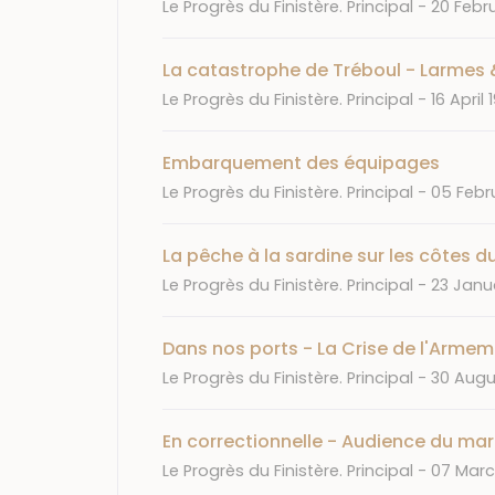
Journal
Date
Le Progrès du Finistère. Principal
20 Febr
La catastrophe de Tréboul - Larmes 
Journal
Date
Le Progrès du Finistère. Principal
16 April 
Embarquement des équipages
Journal
Date
Le Progrès du Finistère. Principal
05 Febr
La pêche à la sardine sur les côtes 
Journal
Date
Le Progrès du Finistère. Principal
23 Janu
Dans nos ports - La Crise de l'Arme
Journal
Date
Le Progrès du Finistère. Principal
30 Augu
En correctionnelle - Audience du mard
Journal
Date
Le Progrès du Finistère. Principal
07 Marc