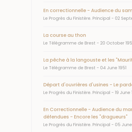
En correctionnelle - Audience du same
Journal
Date
Le Progrès du Finistère. Principal
02 Sept
La course au thon
Journal
Date
Le Télégramme de Brest
20 October 19
La pêche à la langouste et les "Mauri
Journal
Date
Le Télégramme de Brest
04 June 1951
Départ d'ouvrières d'usines - Le pardo
Journal
Date
Le Progrès du Finistère. Principal
19 June
En Correctionnelle - Audience du mard
défendues - Encore les "dragueurs"
Journal
Date
Le Progrès du Finistère. Principal
05 June