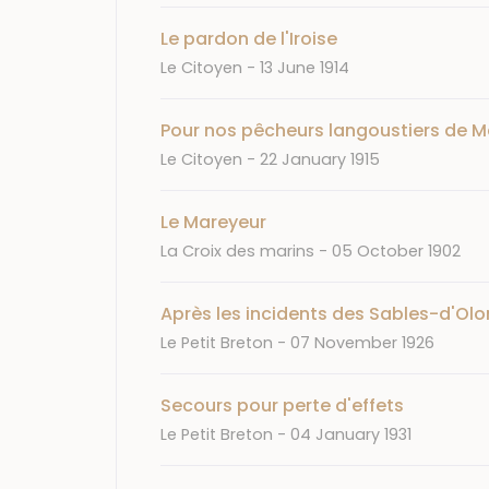
Le pardon de l'Iroise
Journal
Date
Le Citoyen
13 June 1914
Pour nos pêcheurs langoustiers de M
Journal
Date
Le Citoyen
22 January 1915
Le Mareyeur
Journal
Date
La Croix des marins
05 October 1902
Après les incidents des Sables-d'Ol
Journal
Date
Le Petit Breton
07 November 1926
Secours pour perte d'effets
Journal
Date
Le Petit Breton
04 January 1931