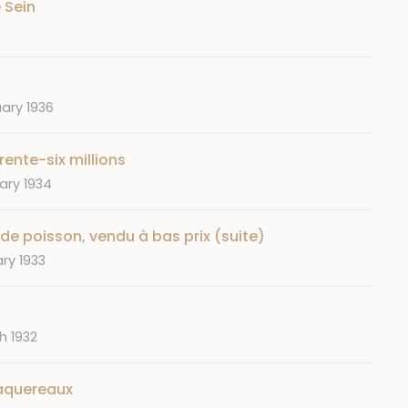
 Sein
uary 1936
ente-six millions
ary 1934
de poisson, vendu à bas prix (suite)
ry 1933
h 1932
aquereaux