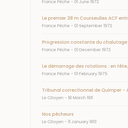
Journal
Date
France Pêche
01 June 1972
Le premier 38 m Courseulles ACF entr
Journal
Date
France Pêche
01 September 1972
Progression constante du chalutage
Journal
Date
France Pêche
01 December 1972
Le démarrage des rotations : en tête,
Journal
Date
France Pêche
01 February 1975
Tribunal correctionnel de Quimper - 
Journal
Date
Le Citoyen
18 March 1911
Nos pêcheurs
Journal
Date
Le Citoyen
11 January 1913