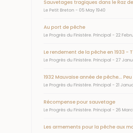
Sauvetages tragiques dans le Raz de
Journal
Date
Le Petit Breton
05 May 1940
Au port de pêche
Journal
Date
Le Progrès du Finistère. Principal
22 Febr
Le rendement de la pêche en 1933 - Tr
Journal
Date
Le Progrès du Finistère. Principal
27 Janu
1932 Mauvaise année de pêche... Peu 
Journal
Date
Le Progrès du Finistère. Principal
21 Janua
Récompense pour sauvetage
Journal
Date
Le Progrès du Finistère. Principal
26 Marc
Les armements pour la pêche aux m