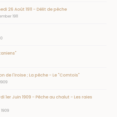
di 26 Août 1911 - Délit de pêche
ember 1911
50
taniens"
n de l'Iroise ; La pêche - Le "Comtois"
 1909
i 1er Juin 1909 - Pêche au chalut - Les raies
 1909