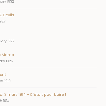
uary 1932
& Deuils
1927
uary 1927
du Maroc
ary 1926
ment
st 1919
i 3 mars 1914 - C'était pour boire !
h 1914