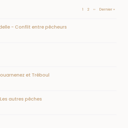
Current
1
Page
2
Next
››
Last
Dernier »
Pagination
page
page
page
delle - Conflit entre pêcheurs
e Douarnenez et Tréboul
Les autres pêches