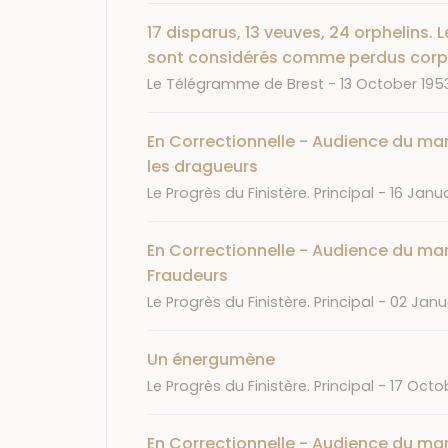
17 disparus, 13 veuves, 24 orphelins. 
sont considérés comme perdus corps
Journal
Date
Le Télégramme de Brest
13 October 195
En Correctionnelle - Audience du mard
les dragueurs
Journal
Date
Le Progrès du Finistère. Principal
16 Janu
En Correctionnelle - Audience du mar
Fraudeurs
Journal
Date
Le Progrès du Finistère. Principal
02 Janu
Un énergumène
Journal
Date
Le Progrès du Finistère. Principal
17 Octo
En Correctionnelle - Audience du mard