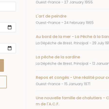
Journal
Date
Ouest-France
27 January 1955
L'art de peindre
Journal
Date
Ouest-France
24 February 1965
Au bord de la mer - La Pêche à la Sar
Journal
Date
La Dépêche de Brest. Principal
29 July 19
La pêche de la sardine
Journal
Date
La Dépêche de Brest. Principal
12 Januar
Repos et congés - Une réalité pour 
Journal
Date
Ouest-France
15 January 1971
Une nouvelle famille de chalutiers - C
m de l'A.C.F.