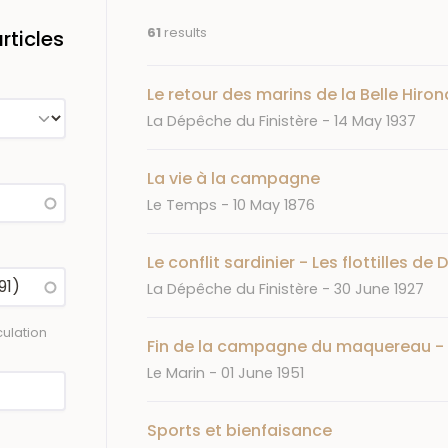
61
results
ticles
Le retour des marins de la Belle Hiron
Journal
Date
La Dépêche du Finistère
14 May 1937
La vie à la campagne
Journal
Date
Le Temps
10 May 1876
Le conflit sardinier - Les flottilles d
Journal
Date
La Dépêche du Finistère
30 June 1927
ulation
Fin de la campagne du maquereau - 
Journal
Date
Le Marin
01 June 1951
Sports et bienfaisance