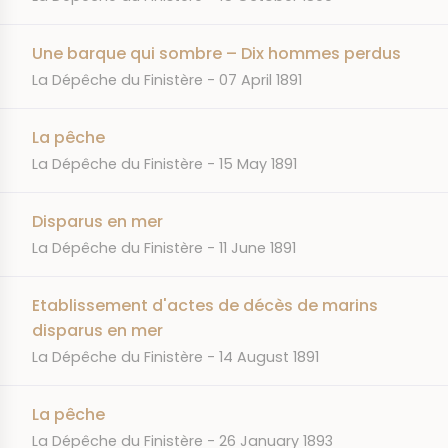
Une barque qui sombre – Dix hommes perdus
JOURNAL
DATE
La Dépêche du Finistère
07 April 1891
La pêche
JOURNAL
DATE
La Dépêche du Finistère
15 May 1891
Disparus en mer
JOURNAL
DATE
La Dépêche du Finistère
11 June 1891
Etablissement d'actes de décès de marins
disparus en mer
JOURNAL
DATE
La Dépêche du Finistère
14 August 1891
La pêche
JOURNAL
DATE
La Dépêche du Finistère
26 January 1893