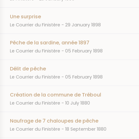
Une surprise
JOURNAL
DATE
Le Courrier du Finistère
29 January 1898
Pêche de la sardine, année 1897
JOURNAL
DATE
Le Courrier du Finistère
05 February 1898
Délit de pêche
JOURNAL
DATE
Le Courrier du Finistère
05 February 1898
Création de la commune de Tréboul
JOURNAL
DATE
Le Courrier du Finistère
10 July 1880
Naufrage de 7 chaloupes de pêche
JOURNAL
DATE
Le Courrier du Finistère
18 September 1880