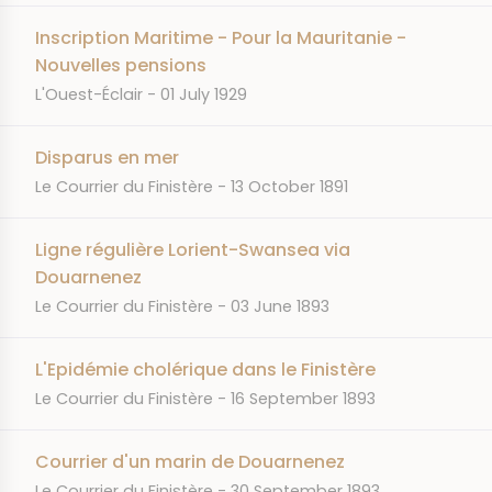
Inscription Maritime - Pour la Mauritanie -
Nouvelles pensions
JOURNAL
DATE
L'Ouest-Éclair
01 July 1929
Disparus en mer
JOURNAL
DATE
Le Courrier du Finistère
13 October 1891
Ligne régulière Lorient-Swansea via
Douarnenez
JOURNAL
DATE
Le Courrier du Finistère
03 June 1893
L'Epidémie cholérique dans le Finistère
JOURNAL
DATE
Le Courrier du Finistère
16 September 1893
Courrier d'un marin de Douarnenez
JOURNAL
DATE
Le Courrier du Finistère
30 September 1893