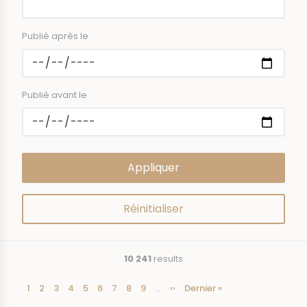
Publié après le
Publié avant le
10 241
results
Current
1
Page
2
Page
3
Page
4
Page
5
Page
6
Page
7
Page
8
Page
9
…
Next
››
Last
Dernier »
Pagination
page
page
page