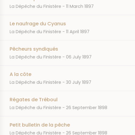
JOURNAL
DATE
La Dépêche du Finistère
11 March 1897
Le naufrage du Cyanus
JOURNAL
DATE
La Dépêche du Finistère
11 April 1897
Pêcheurs syndiqués
JOURNAL
DATE
La Dépêche du Finistère
06 July 1897
A la côte
JOURNAL
DATE
La Dépêche du Finistère
30 July 1897
Régates de Tréboul
JOURNAL
DATE
La Dépêche du Finistère
26 September 1898
Petit bulletin de la pêche
JOURNAL
DATE
La Dépêche du Finistère
26 September 1898