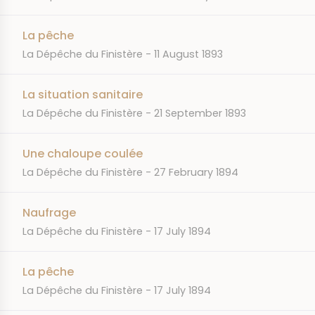
La pêche
JOURNAL
DATE
La Dépêche du Finistère
11 August 1893
La situation sanitaire
JOURNAL
DATE
La Dépêche du Finistère
21 September 1893
Une chaloupe coulée
JOURNAL
DATE
La Dépêche du Finistère
27 February 1894
Naufrage
JOURNAL
DATE
La Dépêche du Finistère
17 July 1894
La pêche
JOURNAL
DATE
La Dépêche du Finistère
17 July 1894