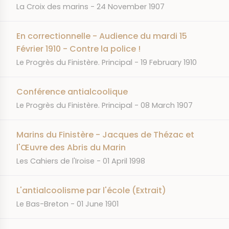
JOURNAL
DATE
La Croix des marins
24 November 1907
En correctionnelle - Audience du mardi 15
Février 1910 - Contre la police !
JOURNAL
DATE
Le Progrès du Finistère. Principal
19 February 1910
Conférence antialcoolique
JOURNAL
DATE
Le Progrès du Finistère. Principal
08 March 1907
Marins du Finistère - Jacques de Thézac et
l'Œuvre des Abris du Marin
JOURNAL
DATE
Les Cahiers de l'Iroise
01 April 1998
L'antialcoolisme par l'école (Extrait)
JOURNAL
DATE
Le Bas-Breton
01 June 1901