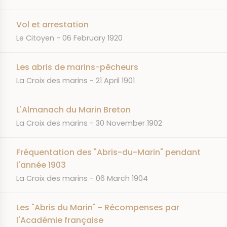
Vol et arrestation
JOURNAL
DATE
Le Citoyen
06 February 1920
Les abris de marins-pêcheurs
JOURNAL
DATE
La Croix des marins
21 April 1901
L'Almanach du Marin Breton
JOURNAL
DATE
La Croix des marins
30 November 1902
Fréquentation des "Abris-du-Marin" pendant
l'année 1903
JOURNAL
DATE
La Croix des marins
06 March 1904
Les "Abris du Marin" - Récompenses par
l'Académie française