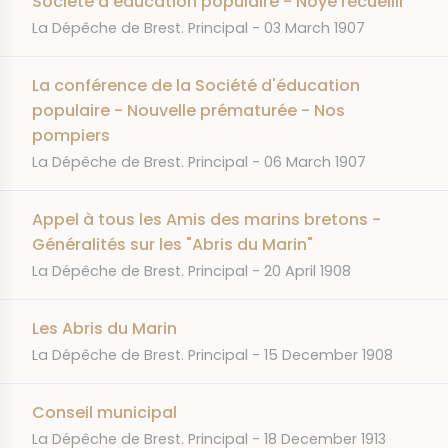
Société d'éducation populaire - Noyé recueilli
JOURNAL
DATE
La Dépêche de Brest. Principal
03 March 1907
La conférence de la Société d'éducation
populaire - Nouvelle prématurée - Nos
pompiers
JOURNAL
DATE
La Dépêche de Brest. Principal
06 March 1907
Appel à tous les Amis des marins bretons -
Généralités sur les "Abris du Marin"
JOURNAL
DATE
La Dépêche de Brest. Principal
20 April 1908
Les Abris du Marin
JOURNAL
DATE
La Dépêche de Brest. Principal
15 December 1908
Conseil municipal
JOURNAL
DATE
La Dépêche de Brest. Principal
18 December 1913