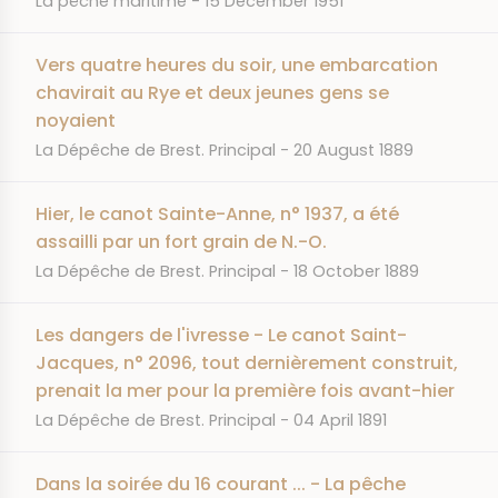
La pêche maritime
15 December 1951
Vers quatre heures du soir, une embarcation
chavirait au Rye et deux jeunes gens se
noyaient
JOURNAL
DATE
La Dépêche de Brest. Principal
20 August 1889
Hier, le canot Sainte-Anne, n° 1937, a été
assailli par un fort grain de N.-O.
JOURNAL
DATE
La Dépêche de Brest. Principal
18 October 1889
Les dangers de l'ivresse - Le canot Saint-
Jacques, n° 2096, tout dernièrement construit,
prenait la mer pour la première fois avant-hier
JOURNAL
DATE
La Dépêche de Brest. Principal
04 April 1891
Dans la soirée du 16 courant ... - La pêche