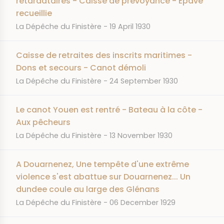
retardataires - Caisse de prévoyance - Epave
recueillie
JOURNAL
DATE
La Dépêche du Finistère
19 April 1930
Caisse de retraites des inscrits maritimes -
Dons et secours - Canot démoli
JOURNAL
DATE
La Dépêche du Finistère
24 September 1930
Le canot Youen est rentré - Bateau à la côte -
Aux pêcheurs
JOURNAL
DATE
La Dépêche du Finistère
13 November 1930
A Douarnenez, Une tempête d'une extrême
violence s'est abattue sur Douarnenez... Un
dundee coule au large des Glénans
JOURNAL
DATE
La Dépêche du Finistère
06 December 1929