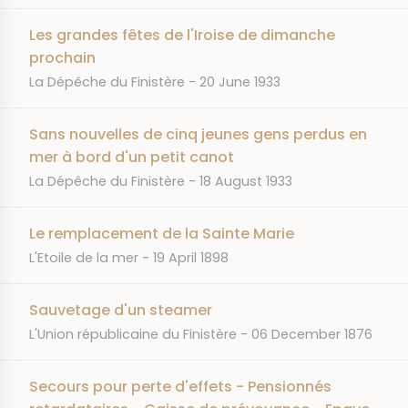
Les grandes fêtes de l'Iroise de dimanche
prochain
JOURNAL
DATE
La Dépêche du Finistère
20 June 1933
Sans nouvelles de cinq jeunes gens perdus en
mer à bord d'un petit canot
JOURNAL
DATE
La Dépêche du Finistère
18 August 1933
Le remplacement de la Sainte Marie
JOURNAL
DATE
L'Etoile de la mer
19 April 1898
Sauvetage d'un steamer
JOURNAL
DATE
L'Union républicaine du Finistère
06 December 1876
Secours pour perte d'effets - Pensionnés