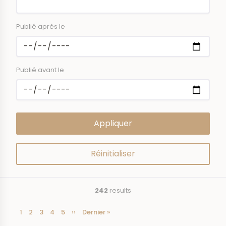
Publié après le
Publié avant le
242
results
Current
1
Page
2
Page
3
Page
4
Page
5
Next
››
Last
Dernier »
Pagination
page
page
page