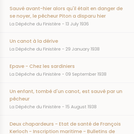
Sauvé avant-hier alors qu'il était en danger de
se noyer, le pêcheur Piton a disparu hier
JOURNAL
DATE
La Dépêche du Finistère
13 July 1936
Un canot à la dérive
JOURNAL
DATE
La Dépêche du Finistère
29 January 1938
Epave - Chez les sardiniers
JOURNAL
DATE
La Dépêche du Finistère
09 September 1938
Un enfant, tombé d'un canot, est sauvé par un
pêcheur
JOURNAL
DATE
La Dépêche du Finistère
15 August 1938
Deux chapardeurs - Etat de santé de François
Kerloch - Inscription maritime - Bulletins de