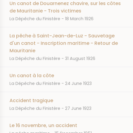
Un canot de Douarnenez chavire, sur les côtes
de Mauritanie - Trois victimes
JOURNAL
DATE
La Dépêche du Finistère
18 March 1926
La pêche à Saint-Jean-de-Luz - Sauvetage
d'un canot - Inscription maritime - Retour de
Mauritanie
JOURNAL
DATE
La Dépêche du Finistère
31 August 1926
Un canot à la côte
JOURNAL
DATE
La Dépêche du Finistère
24 June 1923
Accident tragique
JOURNAL
DATE
La Dépêche du Finistère
27 June 1923
Le 16 novembre, un accident
JOURNAL
DATE