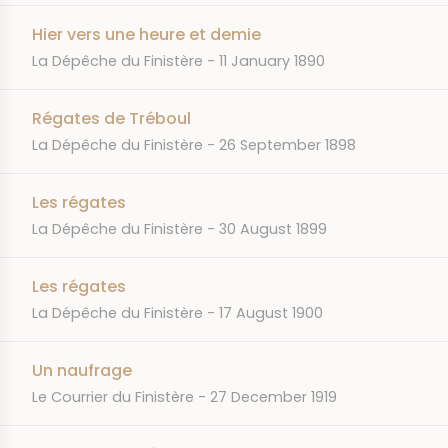
Hier vers une heure et demie
JOURNAL
DATE
La Dépêche du Finistère
11 January 1890
Régates de Tréboul
JOURNAL
DATE
La Dépêche du Finistère
26 September 1898
Les régates
JOURNAL
DATE
La Dépêche du Finistère
30 August 1899
Les régates
JOURNAL
DATE
La Dépêche du Finistère
17 August 1900
Un naufrage
JOURNAL
DATE
Le Courrier du Finistère
27 December 1919