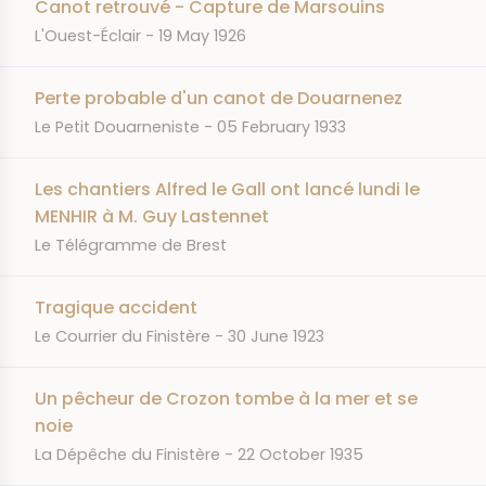
Canot retrouvé - Capture de Marsouins
JOURNAL
DATE
L'Ouest-Éclair
19 May 1926
Perte probable d'un canot de Douarnenez
JOURNAL
DATE
Le Petit Douarneniste
05 February 1933
Les chantiers Alfred le Gall ont lancé lundi le
MENHIR à M. Guy Lastennet
JOURNAL
Le Télégramme de Brest
Tragique accident
JOURNAL
DATE
Le Courrier du Finistère
30 June 1923
Un pêcheur de Crozon tombe à la mer et se
noie
JOURNAL
DATE
La Dépêche du Finistère
22 October 1935