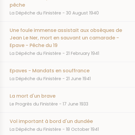
pêche
JOURNAL
DATE
La Dépêche du Finistère
30 August 1940
Une foule immense assistait aux obsèques de
Jean Le Ner, mort en sauvant un camarade -
Epave - Pêche du 19
JOURNAL
DATE
La Dépêche du Finistère
21 February 1941
Epaves - Mandats en souffrance
JOURNAL
DATE
La Dépêche du Finistère
21 June 1941
La mort d'un brave
JOURNAL
DATE
Le Progrès du Finistère
17 June 1933
Vol important à bord d'un dundée
JOURNAL
DATE
La Dépêche du Finistère
18 October 1941