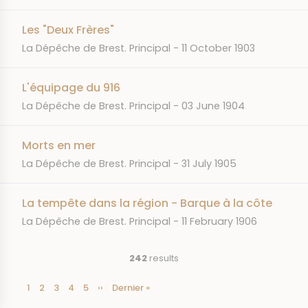
Les "Deux Frères"
JOURNAL
DATE
La Dépêche de Brest. Principal
11 October 1903
L'équipage du 916
JOURNAL
DATE
La Dépêche de Brest. Principal
03 June 1904
Morts en mer
JOURNAL
DATE
La Dépêche de Brest. Principal
31 July 1905
La tempête dans la région - Barque à la côte
JOURNAL
DATE
La Dépêche de Brest. Principal
11 February 1906
242
results
Current
1
Page
2
Page
3
Page
4
Page
5
Next
››
Last
Dernier »
Pagination
page
page
page