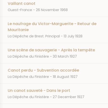
Vaillant canot
JOURNAL
DATE
Ouest-France
26 November 1968
Le naufrage du Victor-Marguerite - Retour de
Mauritanie
JOURNAL
DATE
La Dépêche de Brest. Principal
13 July 1928
Une scène de sauvagerie - Après la tempête
JOURNAL
DATE
La Dépêche du Finistère
30 March 1927
Canot perdu - Subvention accordée
JOURNAL
DATE
La Dépêche du Finistère
18 August 1927
Un canot sauveté - Dans le port
JOURNAL
DATE
La Dépêche du Finistère
27 December 1927