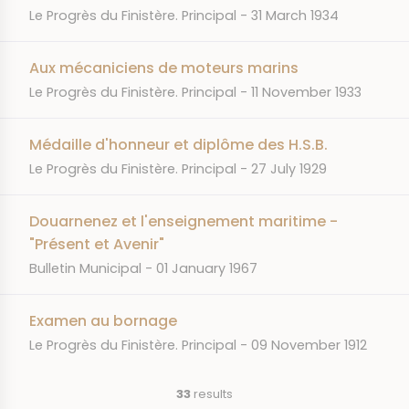
JOURNAL
DATE
Le Progrès du Finistère. Principal
31 March 1934
Aux mécaniciens de moteurs marins
JOURNAL
DATE
Le Progrès du Finistère. Principal
11 November 1933
Médaille d'honneur et diplôme des H.S.B.
JOURNAL
DATE
Le Progrès du Finistère. Principal
27 July 1929
Douarnenez et l'enseignement maritime -
"Présent et Avenir"
JOURNAL
DATE
Bulletin Municipal
01 January 1967
Examen au bornage
JOURNAL
DATE
Le Progrès du Finistère. Principal
09 November 1912
33
results