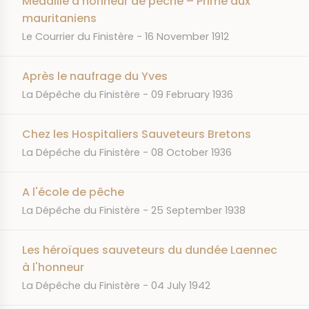
Médaille d'honneur de pêche – Prime aux
mauritaniens
JOURNAL
DATE
Le Courrier du Finistère
16 November 1912
Après le naufrage du Yves
JOURNAL
DATE
La Dépêche du Finistère
09 February 1936
Chez les Hospitaliers Sauveteurs Bretons
JOURNAL
DATE
La Dépêche du Finistère
08 October 1936
A l'école de pêche
JOURNAL
DATE
La Dépêche du Finistère
25 September 1938
Les héroïques sauveteurs du dundée Laennec
à l'honneur
JOURNAL
DATE
La Dépêche du Finistère
04 July 1942