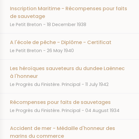
Inscription Maritime - Récompenses pour faits
de sauvetage
JOURNAL
DATE
Le Petit Breton
18 December 1938
A l'école de pêche - Diplôme - Certificat
JOURNAL
DATE
Le Petit Breton
26 May 1940
Les héroïques sauveteurs du dundee Laënnec
à l'honneur
JOURNAL
DATE
Le Progrès du Finistère. Principal
11 July 1942
Récompenses pour faits de sauvetages
JOURNAL
DATE
Le Progrès du Finistère. Principal
04 August 1934
Accident de mer - Médaille d'honneur des
marins du commerce