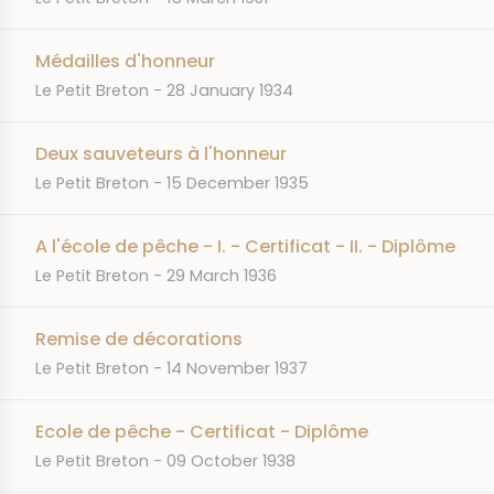
Médailles d'honneur
JOURNAL
DATE
Le Petit Breton
28 January 1934
Deux sauveteurs à l'honneur
JOURNAL
DATE
Le Petit Breton
15 December 1935
A l'école de pêche - I. - Certificat - II. - Diplôme
JOURNAL
DATE
Le Petit Breton
29 March 1936
Remise de décorations
JOURNAL
DATE
Le Petit Breton
14 November 1937
Ecole de pêche - Certificat - Diplôme
JOURNAL
DATE
Le Petit Breton
09 October 1938