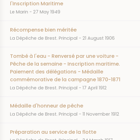
l'Inscription Maritime
JOURNAL
DATE
Le Marin
27 May 1949
Récompense bien méritée
JOURNAL
DATE
La Dépêche de Brest. Principal
21 August 1906
Tombé à l'eau - Renversé par une voiture -
Pêche de la semaine - Inscription maritime.
Paiement des délégations - Médaille
commémorative de la campagne 1870-1871
JOURNAL
DATE
La Dépêche de Brest. Principal
17 April 1912
Médaille d'honneur de pêche
JOURNAL
DATE
La Dépêche de Brest. Principal
11 November 1912
Préparation au service de la flotte
JOURNAL
DATE