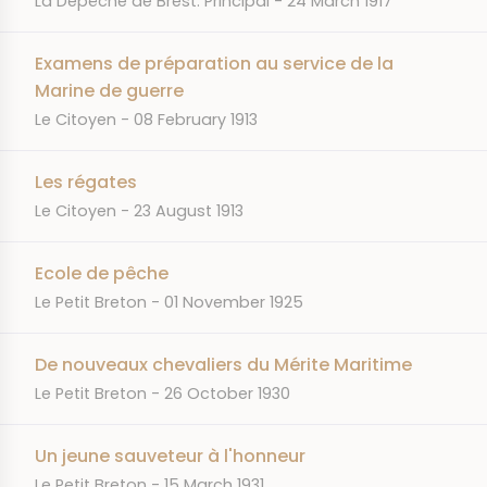
La Dépêche de Brest. Principal
24 March 1917
Examens de préparation au service de la
Marine de guerre
JOURNAL
DATE
Le Citoyen
08 February 1913
Les régates
JOURNAL
DATE
Le Citoyen
23 August 1913
Ecole de pêche
JOURNAL
DATE
Le Petit Breton
01 November 1925
De nouveaux chevaliers du Mérite Maritime
JOURNAL
DATE
Le Petit Breton
26 October 1930
Un jeune sauveteur à l'honneur
JOURNAL
DATE
Le Petit Breton
15 March 1931