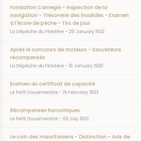
Fondation Carnegie - Inspection de la
navigation - Trésorerie des invalides - Examen
à l'école de pêche - Tirs de jour
JOURNAL
DATE
La Dépêche du Finistère
29 January 1932
Après le concours de moteurs - Sauveteurs
récompensés
JOURNAL
DATE
La Dépêche du Finistère
13 January 1930
Examen du certificat de capacité
JOURNAL
DATE
Le Petit Douarneniste
19 February 1933
Récompenses honorifiques
JOURNAL
DATE
Le Petit Douarneniste
03 July 1933
Le coin des mauritaniens - Distinction - Avis de