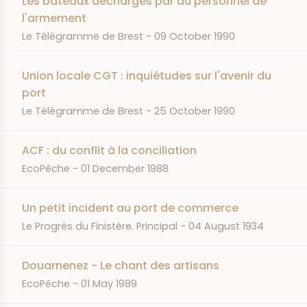
Les bateaux déchargés par du personnel de
l'armement
JOURNAL
DATE
Le Télégramme de Brest
09 October 1990
Union locale CGT : inquiétudes sur l'avenir du
port
JOURNAL
DATE
Le Télégramme de Brest
25 October 1990
ACF : du conflit à la conciliation
JOURNAL
DATE
EcoPêche
01 December 1988
Un petit incident au port de commerce
JOURNAL
DATE
Le Progrès du Finistère. Principal
04 August 1934
Douarnenez - Le chant des artisans
JOURNAL
DATE
EcoPêche
01 May 1989