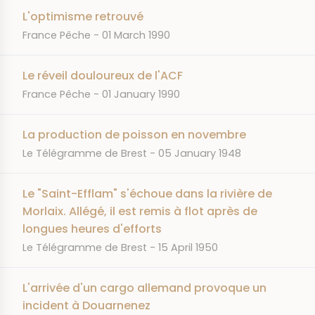
L'optimisme retrouvé
JOURNAL
DATE
France Pêche
01 March 1990
Le réveil douloureux de l'ACF
JOURNAL
DATE
France Pêche
01 January 1990
La production de poisson en novembre
JOURNAL
DATE
Le Télégramme de Brest
05 January 1948
Le "Saint-Efflam" s'échoue dans la rivière de
Morlaix. Allégé, il est remis à flot après de
longues heures d'efforts
JOURNAL
DATE
Le Télégramme de Brest
15 April 1950
L'arrivée d'un cargo allemand provoque un
incident à Douarnenez