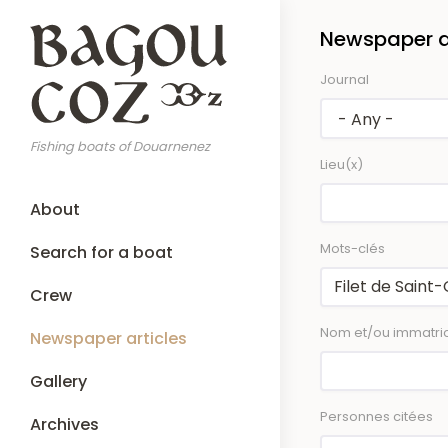
Skip
Newspaper ar
to
main
Journal
content
Fishing boats of Douarnenez
Lieu(x)
Main
About
navigation
Mots-clés
Search for a boat
Crew
Nom et/ou immatric
Newspaper articles
Gallery
Personnes citées
Archives