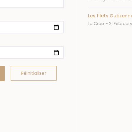
Les filets Guézenn
Journal
Date
La Croix
21 February