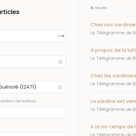
6
results
ticles
Chez nos sardiniers
Journal
Le Télégramme de B
A propos de la lut
Journal
Le Télégramme de B
Chez les sardinier
Journal
Le Télégramme de B
La sardine est ven
ulation de bateau
Journal
Le Télégramme de B
A la mi-temps de l
Journal
Le Télégramme de B