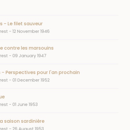
 - Le filet sauveur
Date
rest
12 November 1946
te contre les marsouins
Date
rest
09 January 1947
s - Perspectives pour l'an prochain
Date
rest
01 December 1952
ue
Date
rest
01 June 1953
a saison sardinière
Date
rest
26 August 1953