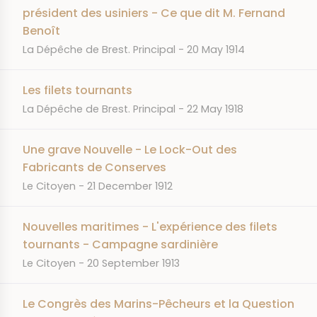
président des usiniers - Ce que dit M. Fernand
Benoît
JOURNAL
DATE
La Dépêche de Brest. Principal
20 May 1914
Les filets tournants
JOURNAL
DATE
La Dépêche de Brest. Principal
22 May 1918
Une grave Nouvelle - Le Lock-Out des
Fabricants de Conserves
JOURNAL
DATE
Le Citoyen
21 December 1912
Nouvelles maritimes - L'expérience des filets
tournants - Campagne sardinière
JOURNAL
DATE
Le Citoyen
20 September 1913
Le Congrès des Marins-Pêcheurs et la Question