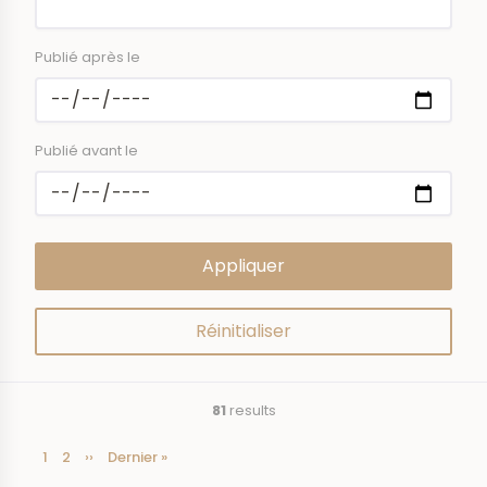
Publié après le
Publié avant le
81
results
Current
1
Page
2
Next
››
Last
Dernier »
Pagination
page
page
page