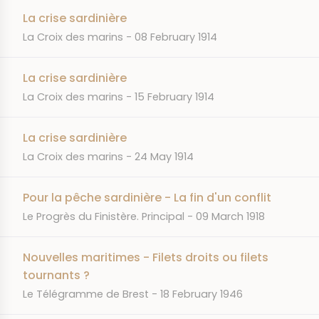
La crise sardinière
JOURNAL
DATE
La Croix des marins
08 February 1914
La crise sardinière
JOURNAL
DATE
La Croix des marins
15 February 1914
La crise sardinière
JOURNAL
DATE
La Croix des marins
24 May 1914
Pour la pêche sardinière - La fin d'un conflit
JOURNAL
DATE
Le Progrès du Finistère. Principal
09 March 1918
Nouvelles maritimes - Filets droits ou filets
tournants ?
JOURNAL
DATE
Le Télégramme de Brest
18 February 1946