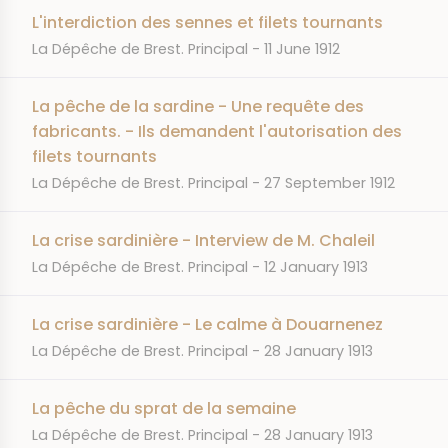
L'interdiction des sennes et filets tournants
JOURNAL
DATE
La Dépêche de Brest. Principal
11 June 1912
La pêche de la sardine - Une requête des
fabricants. - Ils demandent l'autorisation des
filets tournants
JOURNAL
DATE
La Dépêche de Brest. Principal
27 September 1912
La crise sardinière - Interview de M. Chaleil
JOURNAL
DATE
La Dépêche de Brest. Principal
12 January 1913
La crise sardinière - Le calme à Douarnenez
JOURNAL
DATE
La Dépêche de Brest. Principal
28 January 1913
La pêche du sprat de la semaine
JOURNAL
DATE
La Dépêche de Brest. Principal
28 January 1913