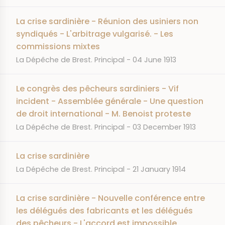
La crise sardinière - Réunion des usiniers non
syndiqués - L'arbitrage vulgarisé. - Les
commissions mixtes
JOURNAL
DATE
La Dépêche de Brest. Principal
04 June 1913
Le congrès des pêcheurs sardiniers - Vif
incident - Assemblée générale - Une question
de droit international - M. Benoist proteste
JOURNAL
DATE
La Dépêche de Brest. Principal
03 December 1913
La crise sardinière
JOURNAL
DATE
La Dépêche de Brest. Principal
21 January 1914
La crise sardinière - Nouvelle conférence entre
les délégués des fabricants et les délégués
des pêcheurs - L'accord est impossible