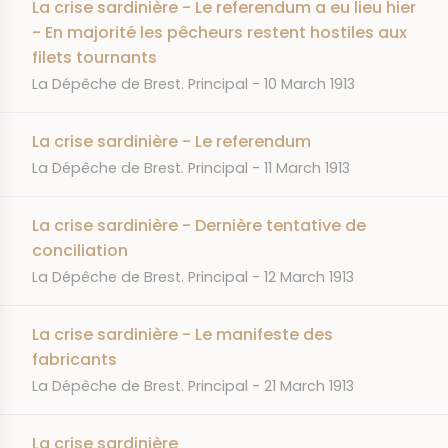
La crise sardinière - Le referendum a eu lieu hier
- En majorité les pêcheurs restent hostiles aux
filets tournants
JOURNAL
DATE
La Dépêche de Brest. Principal
10 March 1913
La crise sardinière - Le referendum
JOURNAL
DATE
La Dépêche de Brest. Principal
11 March 1913
La crise sardinière - Dernière tentative de
conciliation
JOURNAL
DATE
La Dépêche de Brest. Principal
12 March 1913
La crise sardinière - Le manifeste des
fabricants
JOURNAL
DATE
La Dépêche de Brest. Principal
21 March 1913
La crise sardinière