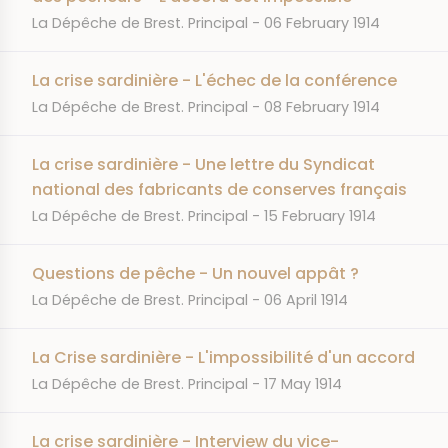
JOURNAL
DATE
La Dépêche de Brest. Principal
06 February 1914
La crise sardinière - L'échec de la conférence
JOURNAL
DATE
La Dépêche de Brest. Principal
08 February 1914
La crise sardinière - Une lettre du Syndicat
national des fabricants de conserves français
JOURNAL
DATE
La Dépêche de Brest. Principal
15 February 1914
Questions de pêche - Un nouvel appât ?
JOURNAL
DATE
La Dépêche de Brest. Principal
06 April 1914
La Crise sardinière - L'impossibilité d'un accord
JOURNAL
DATE
La Dépêche de Brest. Principal
17 May 1914
La crise sardinière - Interview du vice-