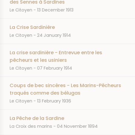
des Sennes à Sardines
JOURNAL
DATE
Le Citoyen
13 December 1913
La Crise Sardinière
JOURNAL
DATE
Le Citoyen
24 January 1914
La crise sardinière - Entrevue entre les
pêcheurs et les usiniers
JOURNAL
DATE
Le Citoyen
07 February 1914
Coups de bec sincères - Les Marins-Pêcheurs
traqués comme des bélugas
JOURNAL
DATE
Le Citoyen
13 February 1936
La Pêche de la Sardine
JOURNAL
DATE
La Croix des marins
04 November 1894