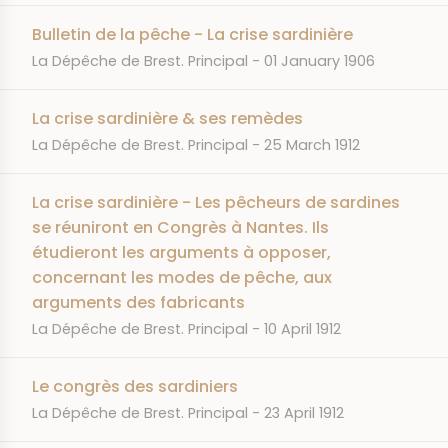
Bulletin de la pêche - La crise sardinière
JOURNAL
DATE
La Dépêche de Brest. Principal
01 January 1906
La crise sardinière & ses remèdes
JOURNAL
DATE
La Dépêche de Brest. Principal
25 March 1912
La crise sardinière - Les pêcheurs de sardines
se réuniront en Congrès à Nantes. Ils
étudieront les arguments à opposer,
concernant les modes de pêche, aux
arguments des fabricants
JOURNAL
DATE
La Dépêche de Brest. Principal
10 April 1912
Le congrès des sardiniers
JOURNAL
DATE
La Dépêche de Brest. Principal
23 April 1912