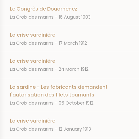
Le Congrès de Douarnenez
JOURNAL
DATE
La Croix des marins
16 August 1903
La crise sardinière
JOURNAL
DATE
La Croix des marins
17 March 1912
La crise sardinière
JOURNAL
DATE
La Croix des marins
24 March 1912
La sardine - Les fabricants demandent
l'autorisation des filets tournants
JOURNAL
DATE
La Croix des marins
06 October 1912
La crise sardinière
JOURNAL
DATE
La Croix des marins
12 January 1913