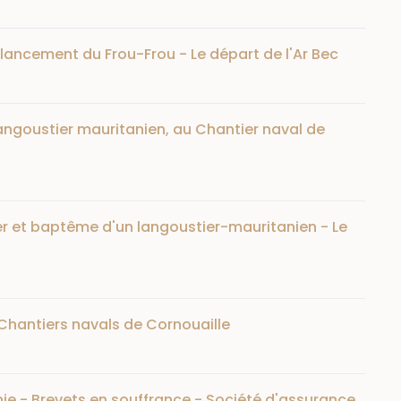
 lancement du Frou-Frou - Le départ de l'Ar Bec
angoustier mauritanien, au Chantier naval de
er et baptême d'un langoustier-mauritanien - Le
Chantiers navals de Cornouaille
nie - Brevets en souffrance - Société d'assurance