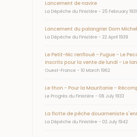
Lancement de navire
Journal
Date
La Dépêche du Finistère
25 February 193
Lancement du palangrier Dom Michel
Journal
Date
La Dépêche du Finistère
22 April 1939
Le Petit-Nic renfloué - Fugue - Le Pe
inscrits pour la vente de lundi - Le l
Journal
Date
Ouest-France
10 March 1962
Le thon - Pour la Mauritanie - Récomp
Journal
Date
Le Progrès du Finistère
08 July 1933
La flotte de pêche douarneniste s'en
Journal
Date
La Dépêche du Finistère
02 July 1942