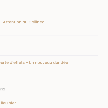
- Attention au Collinec
3
perte d'effets - Un nouveau dundée
3
932
lieu hier