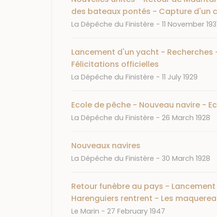
des bateaux pontés - Capture d'un 
Journal
Date
La Dépêche du Finistère
11 November 193
Lancement d'un yacht - Recherches - 
Félicitations officielles
Journal
Date
La Dépêche du Finistère
11 July 1929
Ecole de pêche - Nouveau navire - E
Journal
Date
La Dépêche du Finistère
26 March 1928
Nouveaux navires
Journal
Date
La Dépêche du Finistère
30 March 1928
Retour funèbre au pays - Lancement de
Harenguiers rentrent - Les maquerea
Journal
Date
Le Marin
27 February 1947