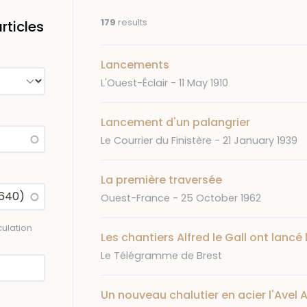
179
results
ticles
Lancements
Journal
Date
L'Ouest-Éclair
11 May 1910
Lancement d'un palangrier
Journal
Date
Le Courrier du Finistère
21 January 1939
La première traversée
Journal
Date
Ouest-France
25 October 1962
ulation
Les chantiers Alfred le Gall ont lancé
Journal
Le Télégramme de Brest
Un nouveau chalutier en acier l'Avel 