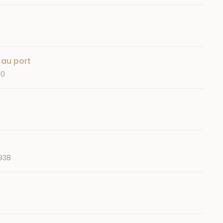
 au port
90
8
938