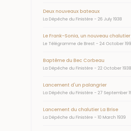
Deux nouveaux bateaux
Journal
Date
La Dépêche du Finistère
26 July 1938
Le Frank-Sonia, un nouveau chalutier
Journal
Date
Le Télégramme de Brest
24 October 19
Baptême du Bec Corbeau
Journal
Date
La Dépêche du Finistère
22 October 193
Lancement d'un palangrier
Journal
Date
La Dépêche du Finistère
27 September 1
Lancement du chalutier La Brise
Journal
Date
La Dépêche du Finistère
10 March 1939