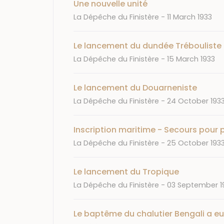
Une nouvelle unité
Journal
Date
La Dépêche du Finistère
11 March 1933
Le lancement du dundée Trébouliste 
Journal
Date
La Dépêche du Finistère
15 March 1933
Le lancement du Douarneniste
Journal
Date
La Dépêche du Finistère
24 October 193
Inscription maritime - Secours pour 
Journal
Date
La Dépêche du Finistère
25 October 193
Le lancement du Tropique
Journal
Date
La Dépêche du Finistère
03 September 1
Le baptême du chalutier Bengali a eu 