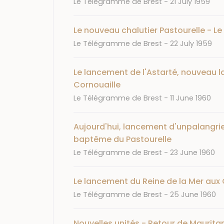
Le Télégramme de Brest
21 July 1959
Le nouveau chalutier Pastourelle - Le
Journal
Date
Le Télégramme de Brest
22 July 1959
Le lancement de l'Astarté, nouveau l
Cornouaille
Journal
Date
Le Télégramme de Brest
11 June 1960
Aujourd'hui, lancement d'unpalangri
baptême du Pastourelle
Journal
Date
Le Télégramme de Brest
23 June 1960
Le lancement du Reine de la Mer aux 
Journal
Date
Le Télégramme de Brest
25 June 1960
Nouvelles unités - Retour de Maurita