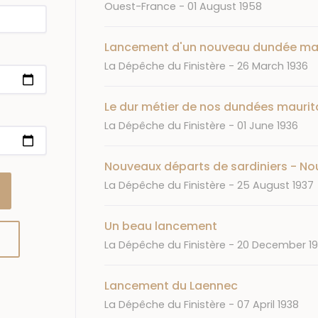
Journal
Date
Ouest-France
01 August 1958
Lancement d'un nouveau dundée ma
Journal
Date
La Dépêche du Finistère
26 March 1936
Le dur métier de nos dundées maurit
Journal
Date
La Dépêche du Finistère
01 June 1936
Nouveaux départs de sardiniers - Nou
Journal
Date
La Dépêche du Finistère
25 August 1937
Un beau lancement
Journal
Date
La Dépêche du Finistère
20 December 1
Lancement du Laennec
Journal
Date
La Dépêche du Finistère
07 April 1938