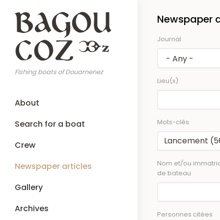
Skip
Newspaper ar
to
main
Journal
content
Fishing boats of Douarnenez
Lieu(x)
Main
About
navigation
Mots-clés
Search for a boat
Crew
Nom et/ou immatric
Newspaper articles
de bateau
Gallery
Archives
Personnes citées