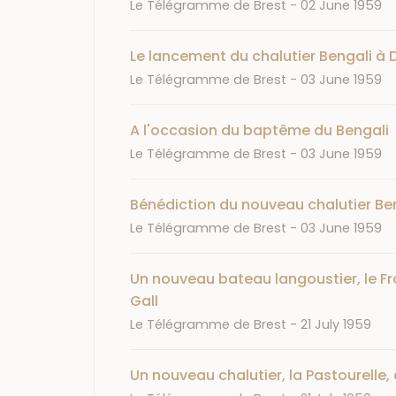
Journal
Date
Le Télégramme de Brest
02 June 1959
Le lancement du chalutier Bengali à
Journal
Date
Le Télégramme de Brest
03 June 1959
A l'occasion du baptême du Bengali
Journal
Date
Le Télégramme de Brest
03 June 1959
Bénédiction du nouveau chalutier Be
Journal
Date
Le Télégramme de Brest
03 June 1959
Un nouveau bateau langoustier, le Fro
Gall
Journal
Date
Le Télégramme de Brest
21 July 1959
Un nouveau chalutier, la Pastourelle,
Journal
Date