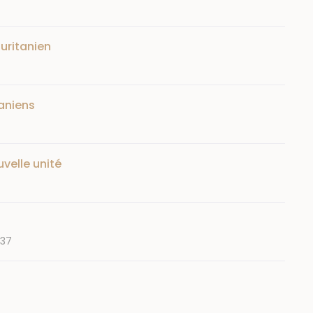
uritanien
aniens
velle unité
937