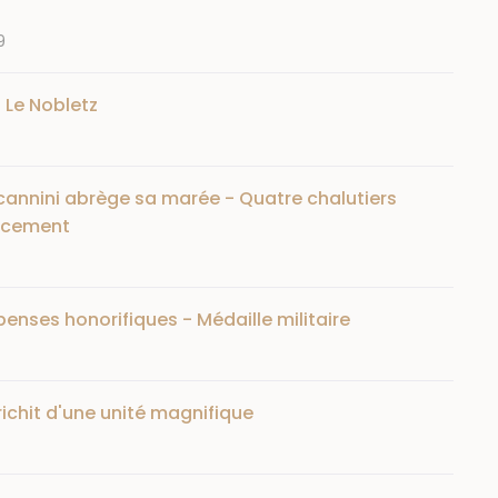
9
 Le Nobletz
ccannini abrège sa marée - Quatre chalutiers
ancement
enses honorifiques - Médaille militaire
richit d'une unité magnifique