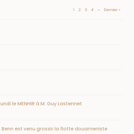
Current
1
Page
2
Page
3
Page
4
Next
››
Last
Dernier »
Pagination
page
page
page
 lundi le MENHIR à M. Guy Lastennet
A Benn est venu grossir la flotte douarneniste