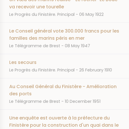
va recevoir une tourelle
JOURNAL
DATE
Le Progrès du Finistère. Principal
06 May 1922
Le Conseil général vote 300.000 francs pour les
familles des marins péris en mer
JOURNAL
DATE
Le Télégramme de Brest
08 May 1947
Les secours
JOURNAL
DATE
Le Progrès du Finistère. Principal
26 February 1910
Au Conseil Général du Finistère - Amélioration
des ports
JOURNAL
DATE
Le Télégramme de Brest
10 December 1951
Une enquête est ouverte à la préfecture du
Finistère pour la construction d'un quai dans le