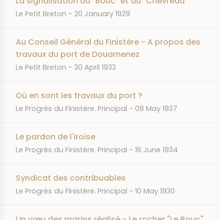
La signalisation du "Bouc" et du "Chevreau"
JOURNAL
DATE
Le Petit Breton
20 January 1929
Au Conseil Général du Finistère - A propos des
travaux du port de Douarnenez
JOURNAL
DATE
Le Petit Breton
30 April 1933
Où en sont les travaux du port ?
JOURNAL
DATE
Le Progrès du Finistère. Principal
08 May 1937
Le pardon de l'Iroise
JOURNAL
DATE
Le Progrès du Finistère. Principal
16 June 1934
Syndicat des contribuables
JOURNAL
DATE
Le Progrès du Finistère. Principal
10 May 1930
Un vœu des marins réalisé - Le rocher "Le Bouc"