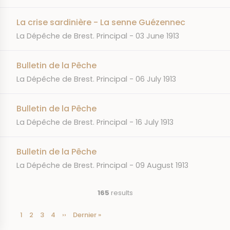
La crise sardinière - La senne Guézennec
JOURNAL
DATE
La Dépêche de Brest. Principal
03 June 1913
Bulletin de la Pêche
JOURNAL
DATE
La Dépêche de Brest. Principal
06 July 1913
Bulletin de la Pêche
JOURNAL
DATE
La Dépêche de Brest. Principal
16 July 1913
Bulletin de la Pêche
JOURNAL
DATE
La Dépêche de Brest. Principal
09 August 1913
165
results
Current
1
Page
2
Page
3
Page
4
Next
››
Last
Dernier »
Pagination
page
page
page