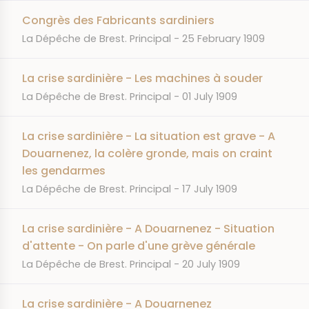
Congrès des Fabricants sardiniers
JOURNAL
DATE
La Dépêche de Brest. Principal
25 February 1909
La crise sardinière - Les machines à souder
JOURNAL
DATE
La Dépêche de Brest. Principal
01 July 1909
La crise sardinière - La situation est grave - A
Douarnenez, la colère gronde, mais on craint
les gendarmes
JOURNAL
DATE
La Dépêche de Brest. Principal
17 July 1909
La crise sardinière - A Douarnenez - Situation
d'attente - On parle d'une grève générale
JOURNAL
DATE
La Dépêche de Brest. Principal
20 July 1909
La crise sardinière - A Douarnenez