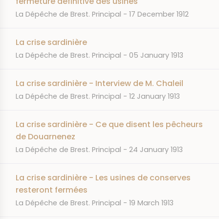
fermeture définitive des usines
JOURNAL
DATE
La Dépêche de Brest. Principal
17 December 1912
La crise sardinière
JOURNAL
DATE
La Dépêche de Brest. Principal
05 January 1913
La crise sardinière - Interview de M. Chaleil
JOURNAL
DATE
La Dépêche de Brest. Principal
12 January 1913
La crise sardinière - Ce que disent les pêcheurs
de Douarnenez
JOURNAL
DATE
La Dépêche de Brest. Principal
24 January 1913
La crise sardinière - Les usines de conserves
resteront fermées
JOURNAL
DATE
La Dépêche de Brest. Principal
19 March 1913