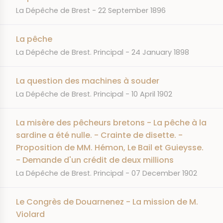
JOURNAL
DATE
La Dépêche de Brest
22 September 1896
La pêche
JOURNAL
DATE
La Dépêche de Brest. Principal
24 January 1898
La question des machines à souder
JOURNAL
DATE
La Dépêche de Brest. Principal
10 April 1902
La misère des pêcheurs bretons - La pêche à la
sardine a été nulle. - Crainte de disette. -
Proposition de MM. Hémon, Le Bail et Guieysse.
- Demande d'un crédit de deux millions
JOURNAL
DATE
La Dépêche de Brest. Principal
07 December 1902
Le Congrès de Douarnenez - La mission de M.
Violard