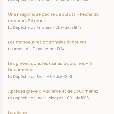
Une magnifique pêche de sprats - Pêche du
mercredi 24 mars
JOURNAL
DATE
La Dépêche du Finistère
25 March 1943
Les manoeuvres patronales échouent
JOURNAL
DATE
L'Humanité
21 December 1924
Les grèves dans les usines à sardines - A
Douarnenez
JOURNAL
DATE
La Dépêche de Brest
04 July 1896
Après la grève d'Audierne et de Douarnenez
JOURNAL
DATE
La Dépêche de Brest. Principal
09 July 1896
La pêche