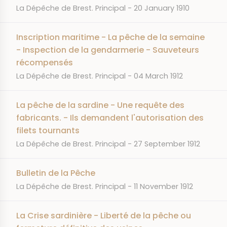
JOURNAL
DATE
La Dépêche de Brest. Principal
20 January 1910
Inscription maritime - La pêche de la semaine
- Inspection de la gendarmerie - Sauveteurs
récompensés
JOURNAL
DATE
La Dépêche de Brest. Principal
04 March 1912
La pêche de la sardine - Une requête des
fabricants. - Ils demandent l'autorisation des
filets tournants
JOURNAL
DATE
La Dépêche de Brest. Principal
27 September 1912
Bulletin de la Pêche
JOURNAL
DATE
La Dépêche de Brest. Principal
11 November 1912
La Crise sardinière - Liberté de la pêche ou