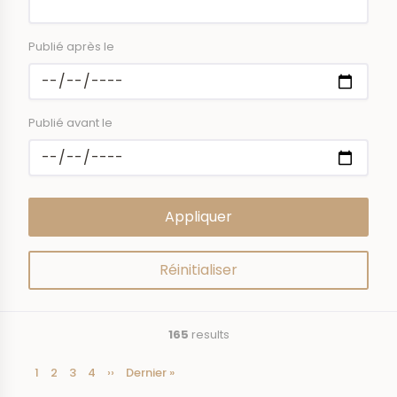
Publié après le
Publié avant le
165
results
Current
1
Page
2
Page
3
Page
4
Next
››
Last
Dernier »
Pagination
page
page
page