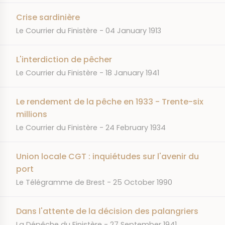
Crise sardinière
JOURNAL
DATE
Le Courrier du Finistère
04 January 1913
L'interdiction de pêcher
JOURNAL
DATE
Le Courrier du Finistère
18 January 1941
Le rendement de la pêche en 1933 - Trente-six
millions
JOURNAL
DATE
Le Courrier du Finistère
24 February 1934
Union locale CGT : inquiétudes sur l'avenir du
port
JOURNAL
DATE
Le Télégramme de Brest
25 October 1990
Dans l'attente de la décision des palangriers
JOURNAL
DATE
La Dépêche du Finistère
27 September 1941