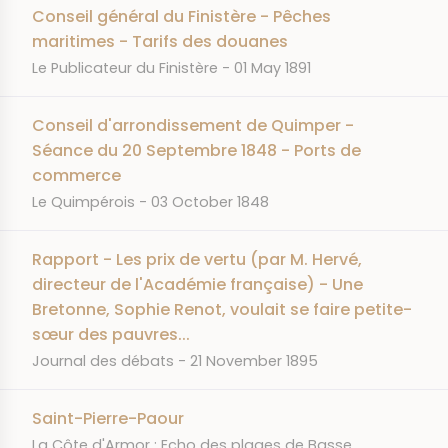
Conseil général du Finistère - Pêches
maritimes - Tarifs des douanes
JOURNAL
DATE
Le Publicateur du Finistère
01 May 1891
Conseil d'arrondissement de Quimper -
Séance du 20 Septembre 1848 - Ports de
commerce
JOURNAL
DATE
Le Quimpérois
03 October 1848
Rapport - Les prix de vertu (par M. Hervé,
directeur de l'Académie française) - Une
Bretonne, Sophie Renot, voulait se faire petite-
sœur des pauvres...
JOURNAL
DATE
Journal des débats
21 November 1895
Saint-Pierre-Paour
JOURNAL
La Côte d'Armor : Echo des plages de Basse