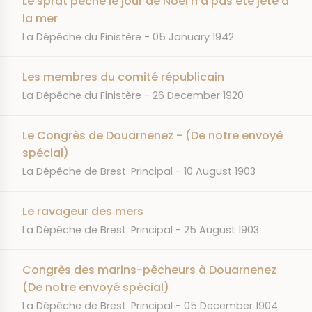
Le sprat pêché le jour de Noël n'a pas été jeté à
la mer
JOURNAL
DATE
La Dépêche du Finistère
05 January 1942
Les membres du comité républicain
JOURNAL
DATE
La Dépêche du Finistère
26 December 1920
Le Congrès de Douarnenez - (De notre envoyé
spécial)
JOURNAL
DATE
La Dépêche de Brest. Principal
10 August 1903
Le ravageur des mers
JOURNAL
DATE
La Dépêche de Brest. Principal
25 August 1903
Congrès des marins-pêcheurs à Douarnenez
(De notre envoyé spécial)
JOURNAL
DATE
La Dépêche de Brest. Principal
05 December 1904