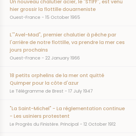
Un nouveau chalutier acier, le "STIFF", est venu
hier grossir la flottille douarneniste
JOURNAL
DATE
Ouest-France
15 October 1965
L'"Avel-Mad", premier chalutier à pêche par
l'arrière de notre flottille, va prendre la mer ces
jours prochains
JOURNAL
DATE
Ouest-France
22 January 1966
18 petits orphelins de la mer ont quitté
Quimper pour la côte d'azur
JOURNAL
DATE
Le Télégramme de Brest
17 July 1947
"La Saint-Michel" - La réglementation continue
- Les usiniers protestent
JOURNAL
DATE
Le Progrès du Finistère. Principal
12 October 1912