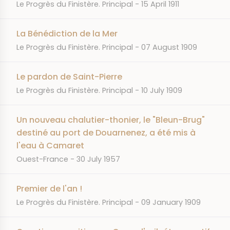
JOURNAL
DATE
Le Progrès du Finistère. Principal
15 April 1911
La Bénédiction de la Mer
JOURNAL
DATE
Le Progrès du Finistère. Principal
07 August 1909
Le pardon de Saint-Pierre
JOURNAL
DATE
Le Progrès du Finistère. Principal
10 July 1909
Un nouveau chalutier-thonier, le "Bleun-Brug"
destiné au port de Douarnenez, a été mis à
l'eau à Camaret
JOURNAL
DATE
Ouest-France
30 July 1957
Premier de l'an !
JOURNAL
DATE
Le Progrès du Finistère. Principal
09 January 1909