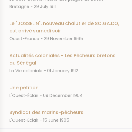
DATE
Bretagne
29 July 1911
Le "JOSSELIN", nouveau chalutier de SO.GA.DO,
est arrivé samedi soir
JOURNAL
DATE
Ouest-France
29 November 1965
Actualités coloniales - Les Pêcheurs bretons
au Sénégal
JOURNAL
DATE
La Vie coloniale
01 January 1912
Une pétition
JOURNAL
DATE
L'Ouest-Éclair
09 December 1904
Syndicat des marins-pêcheurs
JOURNAL
DATE
L'Ouest-Éclair
15 June 1905