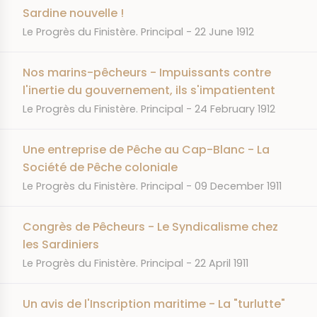
Sardine nouvelle !
JOURNAL
DATE
Le Progrès du Finistère. Principal
22 June 1912
Nos marins-pêcheurs - Impuissants contre
l'inertie du gouvernement, ils s'impatientent
JOURNAL
DATE
Le Progrès du Finistère. Principal
24 February 1912
Une entreprise de Pêche au Cap-Blanc - La
Société de Pêche coloniale
JOURNAL
DATE
Le Progrès du Finistère. Principal
09 December 1911
Congrès de Pêcheurs - Le Syndicalisme chez
les Sardiniers
JOURNAL
DATE
Le Progrès du Finistère. Principal
22 April 1911
Un avis de l'Inscription maritime - La "turlutte"