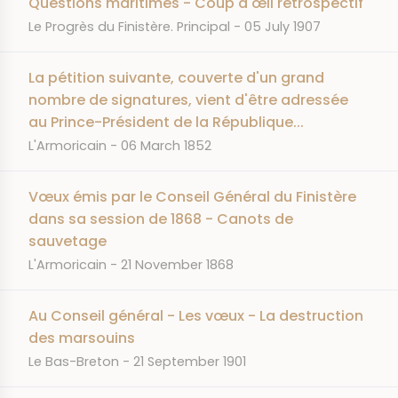
Questions maritimes - Coup d'œil rétrospectif
JOURNAL
DATE
Le Progrès du Finistère. Principal
05 July 1907
La pétition suivante, couverte d'un grand
nombre de signatures, vient d'être adressée
au Prince-Président de la République...
JOURNAL
DATE
L'Armoricain
06 March 1852
Vœux émis par le Conseil Général du Finistère
dans sa session de 1868 - Canots de
sauvetage
JOURNAL
DATE
L'Armoricain
21 November 1868
Au Conseil général - Les vœux - La destruction
des marsouins
JOURNAL
DATE
Le Bas-Breton
21 September 1901