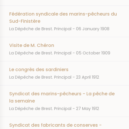
Fédération syndicale des marins-pêcheurs du
Sud-Finistère
JOURNAL
DATE
La Dépêche de Brest. Principal
06 January 1908
Visite de M. Chéron
JOURNAL
DATE
La Dépêche de Brest. Principal
05 October 1909
Le congrès des sardiniers
JOURNAL
DATE
La Dépêche de Brest. Principal
23 April 1912
Syndicat des marins-pêcheurs - La pêche de
la semaine
JOURNAL
DATE
La Dépêche de Brest. Principal
27 May 1912
Syndicat des fabricants de conserves -