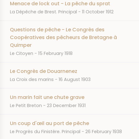
Menace de lock out - La pêche du sprat
JOURNAL
DATE
La Dépêche de Brest. Principal
11 October 1912
Questions de pêche - Le Congrès des
Coopératives des pêcheurs de Bretagne à
Quimper
JOURNAL
DATE
Le Citoyen
15 February 1918
Le Congrès de Douarnenez
JOURNAL
DATE
La Croix des marins
16 August 1903
Un marin fait une chute grave
JOURNAL
DATE
Le Petit Breton
23 December 1931
Un coup d'œil au port de pêche
JOURNAL
DATE
Le Progrès du Finistère. Principal
26 February 1938