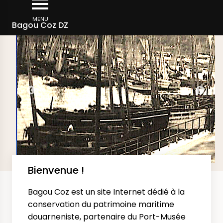
Aller
DERNIÈRES IMAGES AJOUTÉES SUR LE SITE
au
MENU
Bagou Coz DZ
contenu
principal
Bienvenue !
Bagou Coz est un site Internet dédié à la
conservation du patrimoine maritime
douarneniste, partenaire du Port-Musée