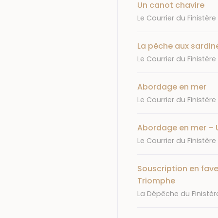
Un canot chavire
Journal
Le Courrier du Finistère
La pêche aux sardin
Journal
Le Courrier du Finistère
Abordage en mer
Journal
Le Courrier du Finistère
Abordage en mer – 
Journal
Le Courrier du Finistère
Souscription en fave
Triomphe
Journal
La Dépêche du Finistèr