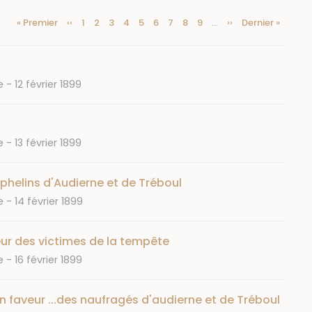
Première
« Premier
Page
‹‹
Page
1
Page
2
Page
3
Page
4
Page
5
Page
6
Page
7
Page
8
Page
9
…
Page
››
Dernière
Dernier »
Pagination
page
précédente
courante
suivante
page
Date
e
12 février 1899
Date
e
13 février 1899
rphelins d'Audierne et de Tréboul
Date
e
14 février 1899
eur des victimes de la tempête
Date
e
16 février 1899
n faveur ...des naufragés d'audierne et de Tréboul