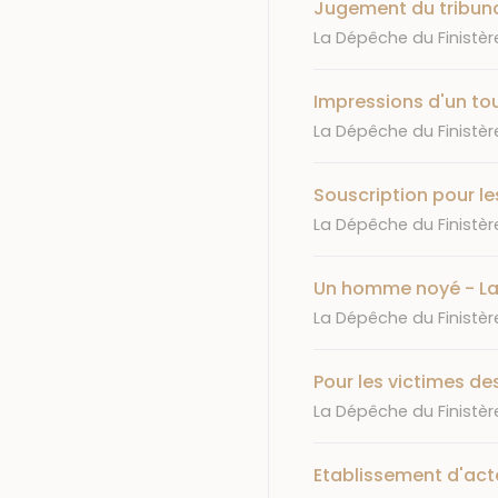
Jugement du tribuna
Journal
La Dépêche du Finistèr
Impressions d'un tou
Journal
La Dépêche du Finistèr
Souscription pour l
Journal
La Dépêche du Finistèr
Un homme noyé - L
Journal
La Dépêche du Finistèr
Pour les victimes d
Journal
La Dépêche du Finistèr
Etablissement d'act