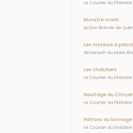
Journal
Le Courrier du Finistère
Monstre marin
Journal
Action libérale de Qui
Les moteurs à pétrol
Journal
Almanach du Marin Br
Les chalutiers
Journal
Le Courrier du Finistère
Naufrage du Citoye
Journal
Le Courrier du Finistère
Patrons au bornage
Journal
Le Courrier du Finistère