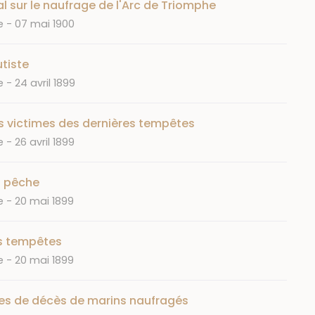
l sur le naufrage de l'Arc de Triomphe
Date
e
07 mai 1900
tiste
Date
e
24 avril 1899
es victimes des dernières tempêtes
Date
e
26 avril 1899
a pêche
Date
e
20 mai 1899
es tempêtes
Date
e
20 mai 1899
es de décès de marins naufragés