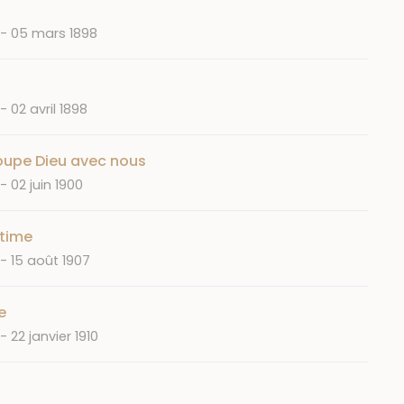
Date
05 mars 1898
Date
02 avril 1898
oupe Dieu avec nous
Date
02 juin 1900
itime
Date
15 août 1907
e
Date
22 janvier 1910