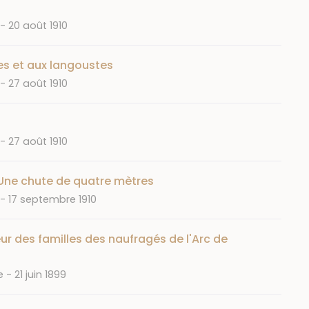
Date
20 août 1910
es et aux langoustes
Date
27 août 1910
Date
27 août 1910
Une chute de quatre mètres
Date
17 septembre 1910
ur des familles des naufragés de l'Arc de
Date
e
21 juin 1899