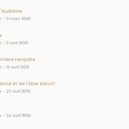
d'Audierne
Date
e
11 mars 1899
s
Date
e
11 avril 1899
dernière tempête
Date
e
13 avril 1899
boul et de l'Aber Benoît
Date
e
20 avril 1899
Date
e
24 avril 1899