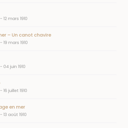
Date
12 mars 1910
mer – Un canot chavire
Date
19 mars 1910
Date
04 juin 1910
e
Date
16 juillet 1910
dage en mer
Date
13 août 1910