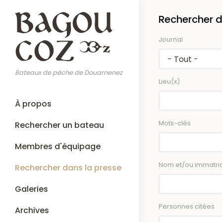
Aller
Rechercher d
au
contenu
Journal
principal
Bateaux de pêche de Douarnenez
Lieu(x)
Main
À propos
navigation
Mots-clés
Rechercher un bateau
Membres d'équipage
Nom et/ou immatric
Rechercher dans la presse
Galeries
Personnes citées
Archives