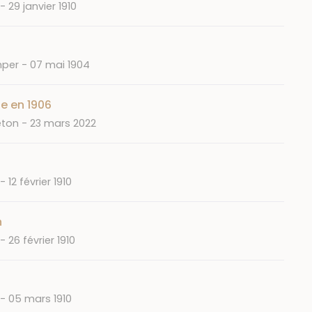
Date
29 janvier 1910
Date
mper
07 mai 1904
e en 1906
Date
eton
23 mars 2022
Date
12 février 1910
n
Date
26 février 1910
Date
05 mars 1910