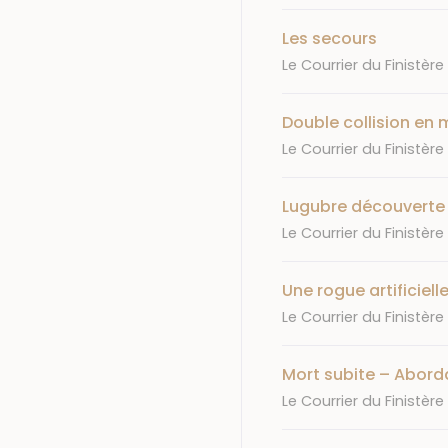
Les secours
Journal
Le Courrier du Finistère
Double collision en 
Journal
Le Courrier du Finistère
Lugubre découverte
Journal
Le Courrier du Finistère
Une rogue artificiell
Journal
Le Courrier du Finistère
Mort subite – Abor
Journal
Le Courrier du Finistère