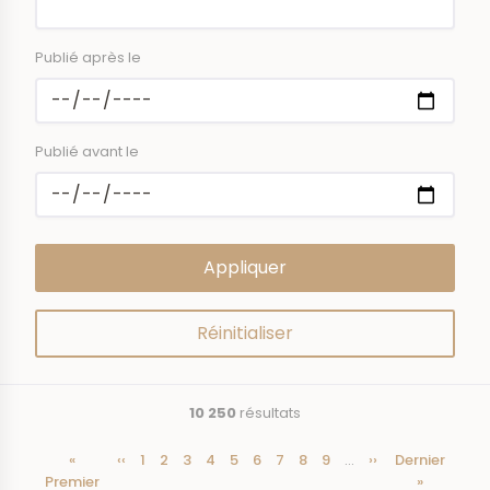
Publié après le
Publié avant le
10 250
résultats
Première
«
Page
‹‹
Page
1
Page
2
Page
3
Page
4
Page
5
Page
6
Page
7
Page
8
Page
9
…
Page
››
Dernière
Dernier
Pagination
Premier
page
précédente
courante
suivante
page
»