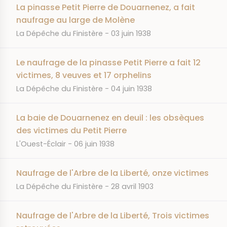
La pinasse Petit Pierre de Douarnenez, a fait
naufrage au large de Molène
JOURNAL
DATE
La Dépêche du Finistère
03 juin 1938
Le naufrage de la pinasse Petit Pierre a fait 12
victimes, 8 veuves et 17 orphelins
JOURNAL
DATE
La Dépêche du Finistère
04 juin 1938
La baie de Douarnenez en deuil : les obsèques
des victimes du Petit Pierre
JOURNAL
DATE
L'Ouest-Éclair
06 juin 1938
Naufrage de l'Arbre de la Liberté, onze victimes
JOURNAL
DATE
La Dépêche du Finistère
28 avril 1903
Naufrage de l'Arbre de la Liberté, Trois victimes