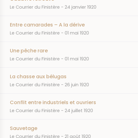
JOURNAL
DATE
Le Courrier du Finistère
24 janvier 1920
Entre camarades – A la dérive
JOURNAL
DATE
Le Courrier du Finistère
01 mai 1920
Une pêche rare
JOURNAL
DATE
Le Courrier du Finistère
01 mai 1920
La chasse aux bélugas
JOURNAL
DATE
Le Courrier du Finistère
26 juin 1920
Conflit entre industriels et ouvriers
JOURNAL
DATE
Le Courrier du Finistère
24 juillet 1920
Sauvetage
JOURNAL
DATE
Le Courrier du Finistère
21 août 1920