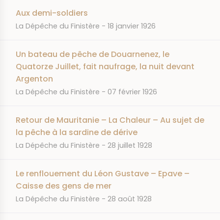
Aux demi-soldiers
JOURNAL
DATE
La Dépêche du Finistère
18 janvier 1926
Un bateau de pêche de Douarnenez, le
Quatorze Juillet, fait naufrage, la nuit devant
Argenton
JOURNAL
DATE
La Dépêche du Finistère
07 février 1926
Retour de Mauritanie – La Chaleur – Au sujet de
la pêche à la sardine de dérive
JOURNAL
DATE
La Dépêche du Finistère
28 juillet 1928
Le renflouement du Léon Gustave – Epave –
Caisse des gens de mer
JOURNAL
DATE
La Dépêche du Finistère
28 août 1928