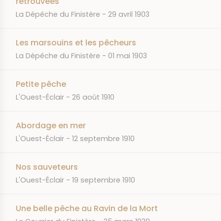
retrouvées
JOURNAL
DATE
La Dépêche du Finistère
29 avril 1903
Les marsouins et les pêcheurs
JOURNAL
DATE
La Dépêche du Finistère
01 mai 1903
Petite pêche
JOURNAL
DATE
L'Ouest-Éclair
26 août 1910
Abordage en mer
JOURNAL
DATE
L'Ouest-Éclair
12 septembre 1910
Nos sauveteurs
JOURNAL
DATE
L'Ouest-Éclair
19 septembre 1910
Une belle pêche au Ravin de la Mort
JOURNAL
DATE