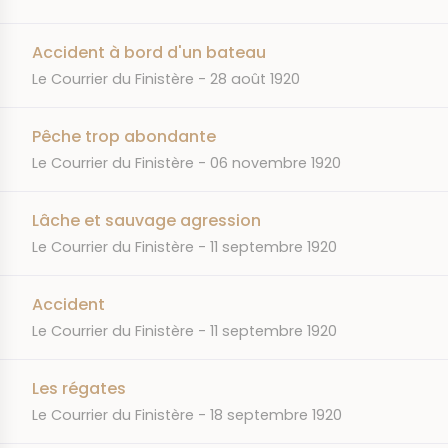
Accident à bord d'un bateau
JOURNAL
DATE
Le Courrier du Finistère
28 août 1920
Pêche trop abondante
JOURNAL
DATE
Le Courrier du Finistère
06 novembre 1920
Lâche et sauvage agression
JOURNAL
DATE
Le Courrier du Finistère
11 septembre 1920
Accident
JOURNAL
DATE
Le Courrier du Finistère
11 septembre 1920
Les régates
JOURNAL
DATE
Le Courrier du Finistère
18 septembre 1920