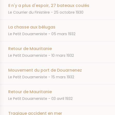
Il n'y a plus d'espoir, 27 bateaux coulés
JOURNAL
DATE
Le Courrier du Finistère
25 octobre 1930
La chasse aux bélugas
JOURNAL
DATE
Le Petit Douarneniste
05 mars 1932
Retour de Mauritanie
JOURNAL
DATE
Le Petit Douarneniste
10 mars 1932
Mouvement du port de Douarnenez
JOURNAL
DATE
Le Petit Douarneniste
15 mars 1932
Retour de Mauritanie
JOURNAL
DATE
Le Petit Douarneniste
03 avril 1932
Tragique accident en mer