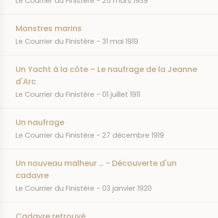
Le Courrier du Finistère
25 mars 1939
Monstres marins
JOURNAL
DATE
Le Courrier du Finistère
31 mai 1919
Un Yacht à la côte – Le naufrage de la Jeanne
d'Arc
JOURNAL
DATE
Le Courrier du Finistère
01 juillet 1911
Un naufrage
JOURNAL
DATE
Le Courrier du Finistère
27 décembre 1919
Un nouveau malheur … - Découverte d'un
cadavre
JOURNAL
DATE
Le Courrier du Finistère
03 janvier 1920
Cadavre retrouvé