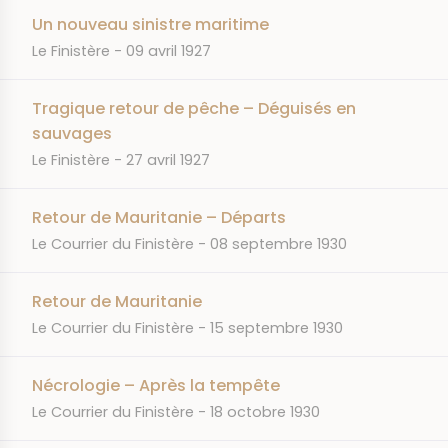
Un nouveau sinistre maritime
JOURNAL
DATE
Le Finistère
09 avril 1927
Tragique retour de pêche – Déguisés en
sauvages
JOURNAL
DATE
Le Finistère
27 avril 1927
Retour de Mauritanie – Départs
JOURNAL
DATE
Le Courrier du Finistère
08 septembre 1930
Retour de Mauritanie
JOURNAL
DATE
Le Courrier du Finistère
15 septembre 1930
Nécrologie – Après la tempête
JOURNAL
DATE
Le Courrier du Finistère
18 octobre 1930