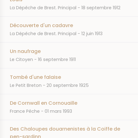
JOURNAL
DATE
La Dépêche de Brest. Principal
18 septembre 1912
Découverte d'un cadavre
JOURNAL
DATE
La Dépêche de Brest. Principal
12 juin 1913
Un naufrage
JOURNAL
DATE
Le Citoyen
16 septembre 1911
Tombé d'une falaise
JOURNAL
DATE
Le Petit Breton
20 septembre 1925
De Cornwall en Cornouaille
JOURNAL
DATE
France Pêche
01 mars 1993
Des Chaloupes douarnenistes à la Coiffe de
pen-sardinn