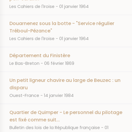
JOURNAL
DATE
Les Cahiers de l'Iroise
01 janvier 1964
Douarnenez sous la botte - "Service régulier
Tréboul-Pézance"
JOURNAL
DATE
Les Cahiers de l'Iroise
01 janvier 1964
Département du Finistère
JOURNAL
DATE
Le Bas-Breton
06 février 1869
Un petit ligneur chavire au large de Beuzec : un
disparu
JOURNAL
DATE
Ouest-France
14 janvier 1984
Quartier de Quimper - Le personnel du pilotage
est fixé comme suit...
JOURNAL
DATE
Bulletin des lois de la République française
01