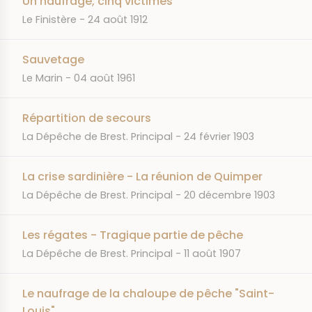
Un naufrage, cinq victimes
JOURNAL
DATE
Le Finistère
24 août 1912
Sauvetage
JOURNAL
DATE
Le Marin
04 août 1961
Répartition de secours
JOURNAL
DATE
La Dépêche de Brest. Principal
24 février 1903
La crise sardinière - La réunion de Quimper
JOURNAL
DATE
La Dépêche de Brest. Principal
20 décembre 1903
Les régates - Tragique partie de pêche
JOURNAL
DATE
La Dépêche de Brest. Principal
11 août 1907
Le naufrage de la chaloupe de pêche "Saint-
Louis"