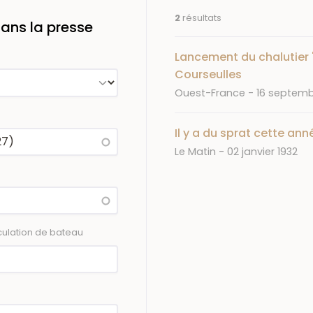
2
résultats
ans la presse
Lancement du chalutier
Courseulles
Journal
Date
Ouest-France
16 septemb
Il y a du sprat cette an
Journal
Date
Le Matin
02 janvier 1932
ulation de bateau