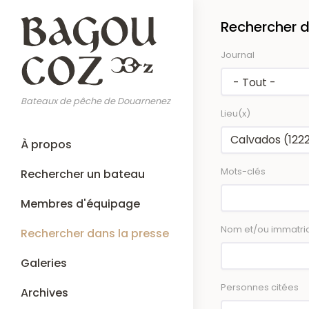
Aller
Rechercher d
au
contenu
Journal
principal
Bateaux de pêche de Douarnenez
Lieu(x)
Main
À propos
navigation
Mots-clés
Rechercher un bateau
Membres d'équipage
Nom et/ou immatric
Rechercher dans la presse
Galeries
Personnes citées
Archives