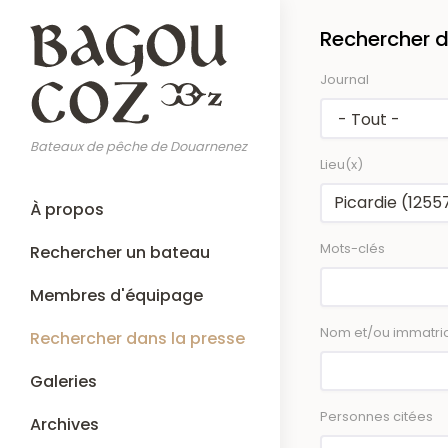
Aller
Rechercher d
au
contenu
Journal
principal
Bateaux de pêche de Douarnenez
Lieu(x)
Main
À propos
navigation
Mots-clés
Rechercher un bateau
Membres d'équipage
Nom et/ou immatric
Rechercher dans la presse
Galeries
Personnes citées
Archives