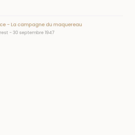
ance - La campagne du maquereau
Date
rest
30 septembre 1947