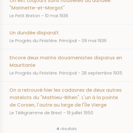
On est toujours sans nouvelles du dundee
"Marinette-et-Margot"
JOURNAL
DATE
Le Petit Breton
10 mai 1936
Un dundée disparaît
JOURNAL
DATE
Le Progrès du Finistère. Principal
09 mai 1936
Encore deux marins douarnenistes disparus en
Mauritanie
JOURNAL
DATE
Le Progrès du Finistère. Principal
28 septembre 1935
On a retrouvé hier les cadavres de deux autres
matelots du "Mathieu-Bihen". L'un à la pointe
de Corsen, l'autre au large de l'Île Vierge
JOURNAL
DATE
Le Télégramme de Brest
19 juillet 1950
4
résultats