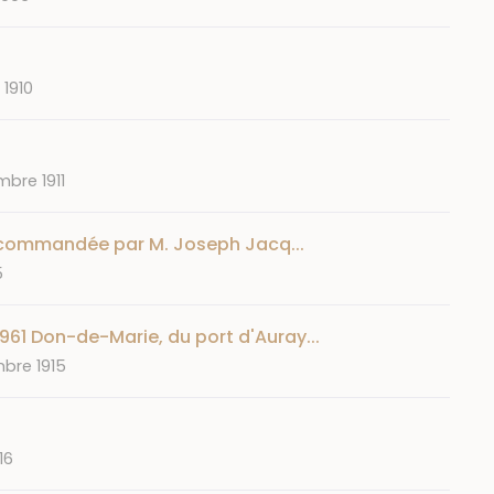
 1910
bre 1911
 commandée par M. Joseph Jacq...
5
1961 Don-de-Marie, du port d'Auray...
bre 1915
16