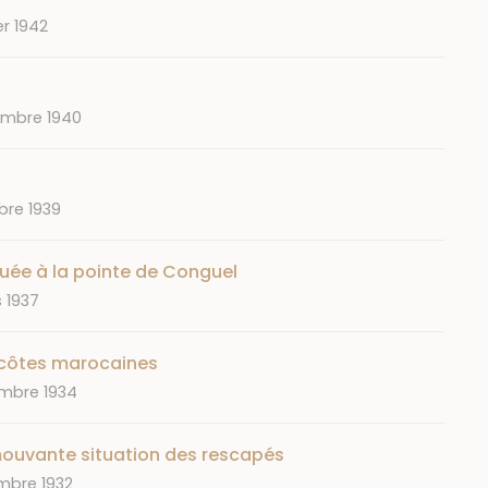
er 1942
embre 1940
bre 1939
uée à la pointe de Conguel
 1937
 côtes marocaines
mbre 1934
émouvante situation des rescapés
mbre 1932