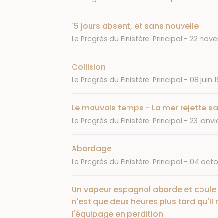
15 jours absent, et sans nouvelle
Journal
Date
Le Progrès du Finistère. Principal
22 nove
Collision
Journal
Date
Le Progrès du Finistère. Principal
08 juin 
Le mauvais temps - La mer rejette sa
Journal
Date
Le Progrès du Finistère. Principal
23 janvi
Abordage
Journal
Date
Le Progrès du Finistère. Principal
04 octo
Un vapeur espagnol aborde et coule un
n'est que deux heures plus tard qu'il r
l'équipage en perdition