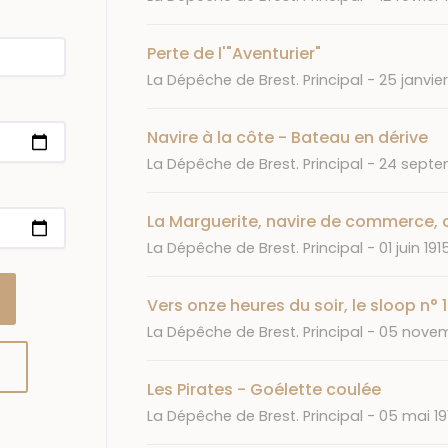
Perte de l'"Aventurier"
Journal
Date
La Dépêche de Brest. Principal
25 janvier
Navire à la côte - Bateau en dérive
Journal
Date
La Dépêche de Brest. Principal
24 septem
La Marguerite, navire de commerce,
Journal
Date
La Dépêche de Brest. Principal
01 juin 191
Vers onze heures du soir, le sloop n° 
Journal
Date
La Dépêche de Brest. Principal
05 novem
Les Pirates - Goélette coulée
Journal
Date
La Dépêche de Brest. Principal
05 mai 19