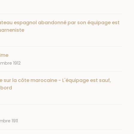
bateau espagnol abandonné par son équipage est
uarneniste
time
mbre 1912
 sur la côte marocaine - L'équipage est sauf,
n bord
mbre 1911