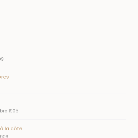
99
vres
bre 1905
à la côte
 1906