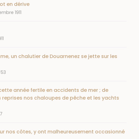
not en dérive
embre 1911
911
ume, un chalutier de Douarnenez se jette sur les
953
 cette année fertile en accidents de mer ; de
es reprises nos chaloupes de pêche et les yachts
77
 sur nos côtes, y ont malheureusement occasionné