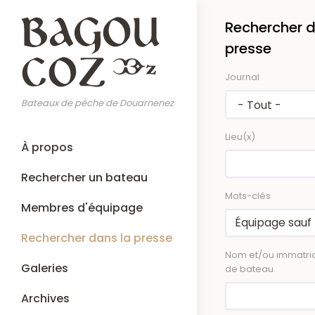
Aller
Rechercher d
au
contenu
presse
principal
Journal
Bateaux de pêche de Douarnenez
Lieu(x)
Main
À propos
navigation
Rechercher un bateau
Mots-clés
Membres d'équipage
Rechercher dans la presse
Nom et/ou immatric
Galeries
de bateau
Archives