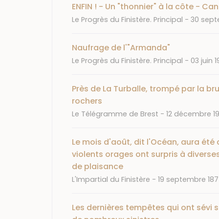
ENFIN ! - Un "thonnier" à la côte - Ca
Journal
Date
Le Progrès du Finistère. Principal
30 sept
Naufrage de l'"Armanda"
Journal
Date
Le Progrès du Finistère. Principal
03 juin 1
Près de La Turballe, trompé par la br
rochers
Journal
Date
Le Télégramme de Brest
12 décembre 1
Le mois d'août, dit l'Océan, aura été
violents orages ont surpris à divers
de plaisance
Journal
Date
L'Impartial du Finistère
19 septembre 18
Les dernières tempêtes qui ont sévi