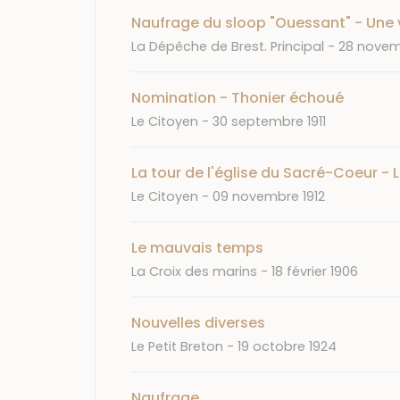
Naufrage du sloop "Ouessant" - Une 
Journal
Date
La Dépêche de Brest. Principal
28 novem
Nomination - Thonier échoué
Journal
Date
Le Citoyen
30 septembre 1911
La tour de l'église du Sacré-Coeur - 
Journal
Date
Le Citoyen
09 novembre 1912
Le mauvais temps
Journal
Date
La Croix des marins
18 février 1906
Nouvelles diverses
Journal
Date
Le Petit Breton
19 octobre 1924
Naufrage