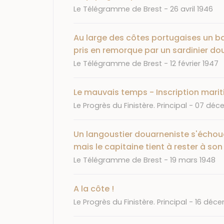
Journal
Date
Le Télégramme de Brest
26 avril 1946
Au large des côtes portugaises un 
pris en remorque par un sardinier do
Journal
Date
Le Télégramme de Brest
12 février 1947
Le mauvais temps - Inscription mari
Journal
Date
Le Progrès du Finistère. Principal
07 déce
Un langoustier douarneniste s'échoue
mais le capitaine tient à rester à so
Journal
Date
Le Télégramme de Brest
19 mars 1948
A la côte !
Journal
Date
Le Progrès du Finistère. Principal
16 déce