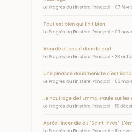
Journal
Date
Le Progrès du Finistère. Principal
07 févri
Tout est bien qui finit bien
Journal
Date
Le Progrès du Finistère. Principal
09 nov
Abordé et coulé dans le port
Journal
Date
Le Progrès du Finistère. Principal
28 octo
Une pinasse douarneniste s'est écho
Journal
Date
Le Progrès du Finistère. Principal
06 mars
Le naufrage de l'Emma-Paule sur les
Journal
Date
Le Progrès du Finistère. Principal
15 déce
Après l'incendie du "Saint-Yves". L'
Journal
Date
Le Progrès du Finistère. Principal
19 nove