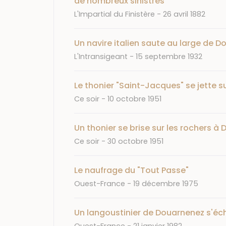
de nombreux sinistres
Journal
Date
L'Impartial du Finistère
26 avril 1882
Un navire italien saute au large de 
Journal
Date
L'Intransigeant
15 septembre 1932
Le thonier "Saint-Jacques" se jette s
Journal
Date
Ce soir
10 octobre 1951
Un thonier se brise sur les rochers à 
Journal
Date
Ce soir
30 octobre 1951
Le naufrage du "Tout Passe"
Journal
Date
Ouest-France
19 décembre 1975
Un langoustinier de Douarnenez s'éc
Journal
Date