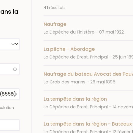
41
résultats
ans la
Naufrage
Journal
Date
La Dépêche du Finistère
07 mai 1922
La pêche - Abordage
Journal
Date
La Dépêche de Brest. Principal
25 juin 18
Naufrage du bateau Avocat des Pau
Journal
Date
La Croix des marins
26 mai 1895
La tempête dans la région
Journal
Date
La Dépêche de Brest. Principal
14 novem
ulation
La tempête dans la région - Bateaux 
Journal
Date
La Dépêche de Brest. Principal
12 février