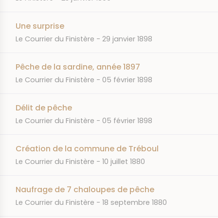
Une surprise
JOURNAL
DATE
Le Courrier du Finistère
29 janvier 1898
Pêche de la sardine, année 1897
JOURNAL
DATE
Le Courrier du Finistère
05 février 1898
Délit de pêche
JOURNAL
DATE
Le Courrier du Finistère
05 février 1898
Création de la commune de Tréboul
JOURNAL
DATE
Le Courrier du Finistère
10 juillet 1880
Naufrage de 7 chaloupes de pêche
JOURNAL
DATE
Le Courrier du Finistère
18 septembre 1880