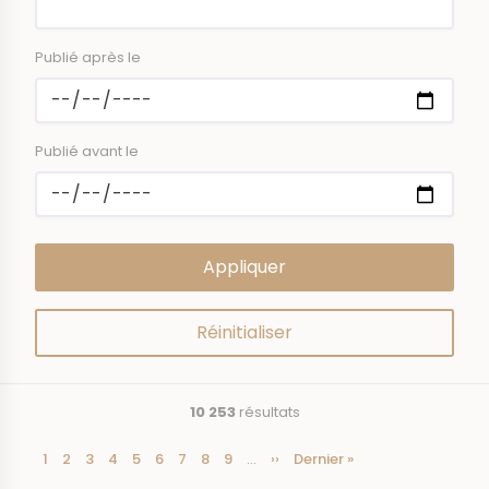
Publié après le
Publié avant le
10 253
résultats
Page
1
Page
2
Page
3
Page
4
Page
5
Page
6
Page
7
Page
8
Page
9
…
Page
››
Dernière
Dernier »
Pagination
courante
suivante
page