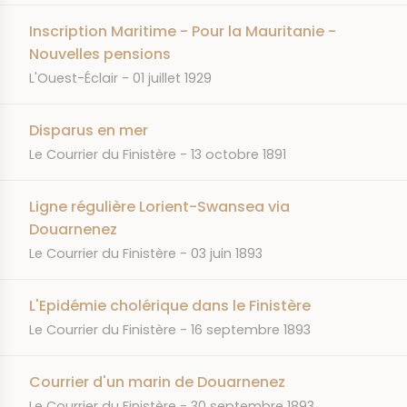
Inscription Maritime - Pour la Mauritanie -
Nouvelles pensions
JOURNAL
DATE
L'Ouest-Éclair
01 juillet 1929
Disparus en mer
JOURNAL
DATE
Le Courrier du Finistère
13 octobre 1891
Ligne régulière Lorient-Swansea via
Douarnenez
JOURNAL
DATE
Le Courrier du Finistère
03 juin 1893
L'Epidémie cholérique dans le Finistère
JOURNAL
DATE
Le Courrier du Finistère
16 septembre 1893
Courrier d'un marin de Douarnenez
JOURNAL
DATE
Le Courrier du Finistère
30 septembre 1893