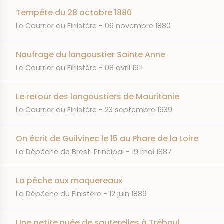
Tempête du 28 octobre 1880
JOURNAL
DATE
Le Courrier du Finistère
06 novembre 1880
Naufrage du langoustier Sainte Anne
JOURNAL
DATE
Le Courrier du Finistère
08 avril 1911
Le retour des langoustiers de Mauritanie
JOURNAL
DATE
Le Courrier du Finistère
23 septembre 1939
On écrit de Guilvinec le 15 au Phare de la Loire
JOURNAL
DATE
La Dépêche de Brest. Principal
19 mai 1887
La pêche aux maquereaux
JOURNAL
DATE
La Dépêche du Finistère
12 juin 1889
Une petite nuée de sauterelles à Tréboul