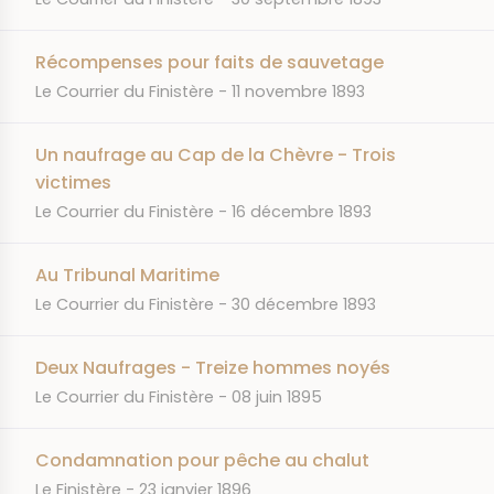
Récompenses pour faits de sauvetage
JOURNAL
DATE
Le Courrier du Finistère
11 novembre 1893
Un naufrage au Cap de la Chèvre - Trois
victimes
JOURNAL
DATE
Le Courrier du Finistère
16 décembre 1893
Au Tribunal Maritime
JOURNAL
DATE
Le Courrier du Finistère
30 décembre 1893
Deux Naufrages - Treize hommes noyés
JOURNAL
DATE
Le Courrier du Finistère
08 juin 1895
Condamnation pour pêche au chalut
JOURNAL
DATE
Le Finistère
23 janvier 1896