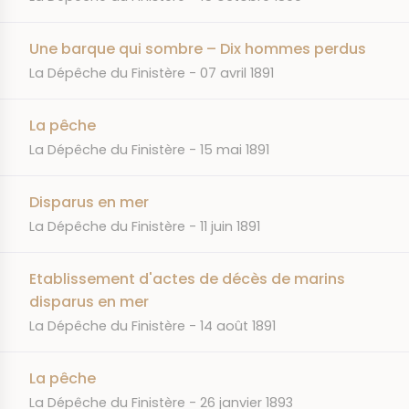
Une barque qui sombre – Dix hommes perdus
JOURNAL
DATE
La Dépêche du Finistère
07 avril 1891
La pêche
JOURNAL
DATE
La Dépêche du Finistère
15 mai 1891
Disparus en mer
JOURNAL
DATE
La Dépêche du Finistère
11 juin 1891
Etablissement d'actes de décès de marins
disparus en mer
JOURNAL
DATE
La Dépêche du Finistère
14 août 1891
La pêche
JOURNAL
DATE
La Dépêche du Finistère
26 janvier 1893