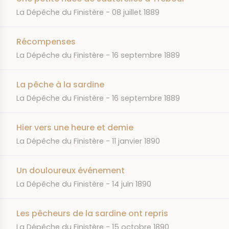
JOURNAL
DATE
La Dépêche du Finistère
08 juillet 1889
Récompenses
JOURNAL
DATE
La Dépêche du Finistère
16 septembre 1889
La pêche à la sardine
JOURNAL
DATE
La Dépêche du Finistère
16 septembre 1889
Hier vers une heure et demie
JOURNAL
DATE
La Dépêche du Finistère
11 janvier 1890
Un douloureux événement
JOURNAL
DATE
La Dépêche du Finistère
14 juin 1890
Les pêcheurs de la sardine ont repris
JOURNAL
DATE
La Dépêche du Finistère
15 octobre 1890