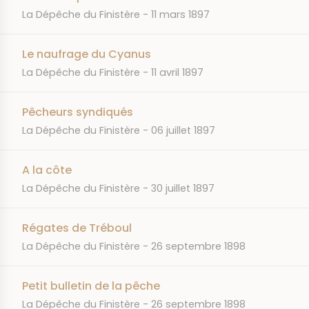
JOURNAL
DATE
La Dépêche du Finistère
11 mars 1897
Le naufrage du Cyanus
JOURNAL
DATE
La Dépêche du Finistère
11 avril 1897
Pêcheurs syndiqués
JOURNAL
DATE
La Dépêche du Finistère
06 juillet 1897
A la côte
JOURNAL
DATE
La Dépêche du Finistère
30 juillet 1897
Régates de Tréboul
JOURNAL
DATE
La Dépêche du Finistère
26 septembre 1898
Petit bulletin de la pêche
JOURNAL
DATE
La Dépêche du Finistère
26 septembre 1898