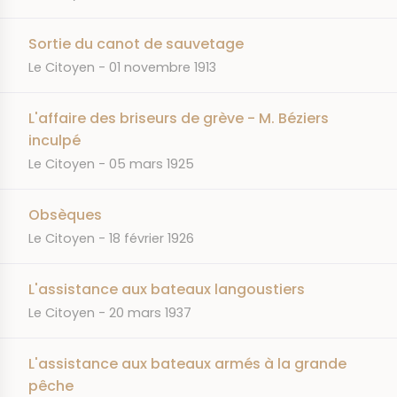
Sortie du canot de sauvetage
JOURNAL
DATE
Le Citoyen
01 novembre 1913
L'affaire des briseurs de grève - M. Béziers
inculpé
JOURNAL
DATE
Le Citoyen
05 mars 1925
Obsèques
JOURNAL
DATE
Le Citoyen
18 février 1926
L'assistance aux bateaux langoustiers
JOURNAL
DATE
Le Citoyen
20 mars 1937
L'assistance aux bateaux armés à la grande
pêche