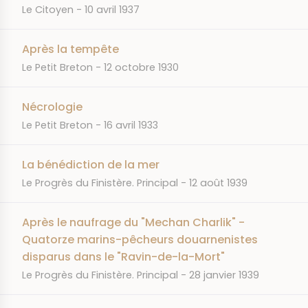
JOURNAL
DATE
Le Citoyen
10 avril 1937
Après la tempête
JOURNAL
DATE
Le Petit Breton
12 octobre 1930
Nécrologie
JOURNAL
DATE
Le Petit Breton
16 avril 1933
La bénédiction de la mer
JOURNAL
DATE
Le Progrès du Finistère. Principal
12 août 1939
Après le naufrage du "Mechan Charlik" -
Quatorze marins-pêcheurs douarnenistes
disparus dans le "Ravin-de-la-Mort"
JOURNAL
DATE
Le Progrès du Finistère. Principal
28 janvier 1939