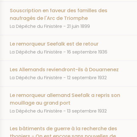
Souscription en faveur des familles des
naufragés de l'Arc de Triomphe
JOURNAL
DATE
La Dépêche du Finistère
21 juin 1899
Le remorqueur Seefalk est de retour
JOURNAL
DATE
La Dépêche du Finistère
16 septembre 1936
Les Allemands reviendront-ils à Douarnenez
JOURNAL
DATE
La Dépêche du Finistère
12 septembre 1932
Le remorqueur allemand Seefalk a repris son
mouillage au grand port
JOURNAL
DATE
La Dépêche du Finistère
13 septembre 1932
Les bâtiments de guerre à la recherche des
thoniers - On est encore sans nouvelles de