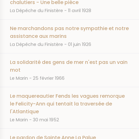
chalutiers - Une belle pièce
JOURNAL
DATE
La Dépêche du Finistère
11 avril 1928
Ne marchandons pas notre sympathie et notre
assistance aux marins
JOURNAL
DATE
La Dépêche du Finistère
01 juin 1926
La solidarité des gens de mer n'est pas un vain
mot
JOURNAL
DATE
Le Marin
25 février 1966
Le maquereautier Fends les vagues remorque
le Felicity-Ann qui tentait la traversée de
l'Atlantique
JOURNAL
DATE
Le Marin
30 mai 1952
Le pardon de Sainte Anne La Palue