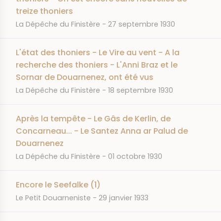
treize thoniers
JOURNAL
DATE
La Dépêche du Finistère
27 septembre 1930
L'état des thoniers - Le Vire au vent - A la
recherche des thoniers - L'Anni Braz et le
Sornar de Douarnenez, ont été vus
JOURNAL
DATE
La Dépêche du Finistère
18 septembre 1930
Après la tempête - Le Gâs de Kerlin, de
Concarneau... - Le Santez Anna ar Palud de
Douarnenez
JOURNAL
DATE
La Dépêche du Finistère
01 octobre 1930
Encore le Seefalke (1)
JOURNAL
DATE
Le Petit Douarneniste
29 janvier 1933