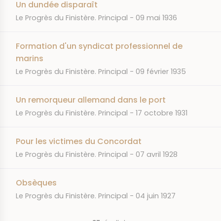
Un dundée disparaît
JOURNAL
DATE
Le Progrès du Finistère. Principal
09 mai 1936
Formation d'un syndicat professionnel de
marins
JOURNAL
DATE
Le Progrès du Finistère. Principal
09 février 1935
Un remorqueur allemand dans le port
JOURNAL
DATE
Le Progrès du Finistère. Principal
17 octobre 1931
Pour les victimes du Concordat
JOURNAL
DATE
Le Progrès du Finistère. Principal
07 avril 1928
Obsèques
JOURNAL
DATE
Le Progrès du Finistère. Principal
04 juin 1927