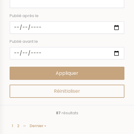
Publié après le
Publié avant le
87
résultats
Page
1
Page
2
Page
››
Dernière
Dernier »
Pagination
courante
suivante
page