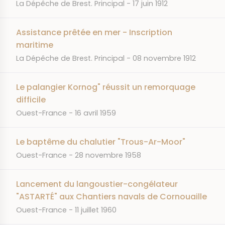
JOURNAL
DATE
La Dépêche de Brest. Principal
17 juin 1912
Assistance prêtée en mer - Inscription
maritime
JOURNAL
DATE
La Dépêche de Brest. Principal
08 novembre 1912
Le palangier Kornog" réussit un remorquage
difficile
JOURNAL
DATE
Ouest-France
16 avril 1959
Le baptême du chalutier "Trous-Ar-Moor"
JOURNAL
DATE
Ouest-France
28 novembre 1958
Lancement du langoustier-congélateur
"ASTARTÉ" aux Chantiers navals de Cornouaille
JOURNAL
DATE
Ouest-France
11 juillet 1960