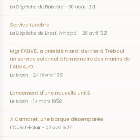
JOURNAL
DATE
La Dépêche du Finistère
30 août 1921
Service funèbre
JOURNAL
DATE
La Dépêche de Brest. Principal
26 avril 1921
Mgr FAUVEL a présidé mardi dernier à Tréboul
un service solennel à la mémoire des marins de
l'ALMAJO
JOURNAL
DATE
Le Marin
24 février 1961
Lancement d'une nouvelle unité
JOURNAL
DATE
Le Marin
14 mars 1958
A Camaret, une barque désemparée
JOURNAL
DATE
L'Ouest-Éclair
02 avril 1927