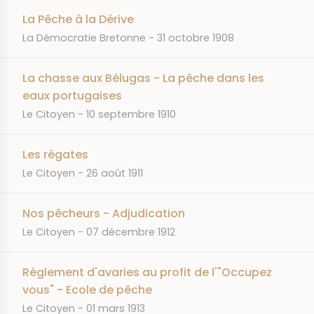
La Pêche à la Dérive
JOURNAL
DATE
La Démocratie Bretonne
31 octobre 1908
La chasse aux Bélugas - La pêche dans les
eaux portugaises
JOURNAL
DATE
Le Citoyen
10 septembre 1910
Les régates
JOURNAL
DATE
Le Citoyen
26 août 1911
Nos pêcheurs - Adjudication
JOURNAL
DATE
Le Citoyen
07 décembre 1912
Règlement d'avaries au profit de l'"Occupez
vous" - Ecole de pêche
JOURNAL
DATE
Le Citoyen
01 mars 1913