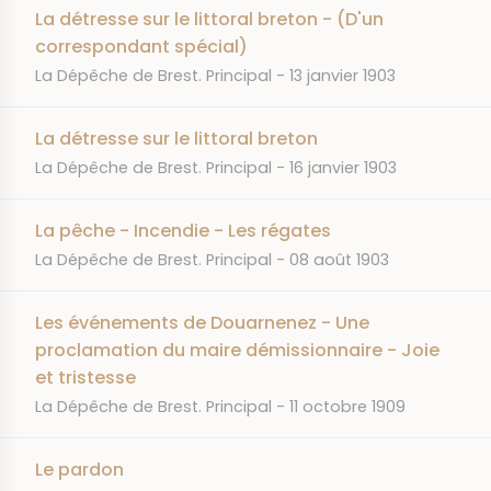
La détresse sur le littoral breton - (D'un
correspondant spécial)
JOURNAL
DATE
La Dépêche de Brest. Principal
13 janvier 1903
La détresse sur le littoral breton
JOURNAL
DATE
La Dépêche de Brest. Principal
16 janvier 1903
La pêche - Incendie - Les régates
JOURNAL
DATE
La Dépêche de Brest. Principal
08 août 1903
Les événements de Douarnenez - Une
proclamation du maire démissionnaire - Joie
et tristesse
JOURNAL
DATE
La Dépêche de Brest. Principal
11 octobre 1909
Le pardon