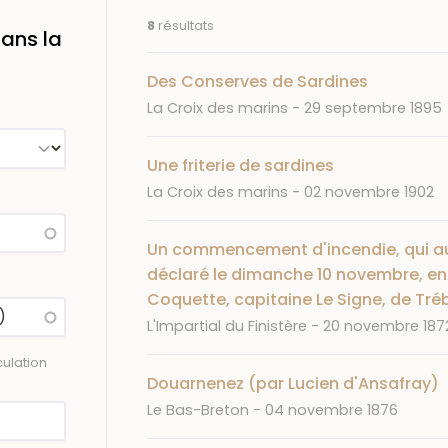
8
résultats
ans la
Des Conserves de Sardines
Journal
Date
La Croix des marins
29 septembre 1895
Une friterie de sardines
Journal
Date
La Croix des marins
02 novembre 1902
Un commencement d'incendie, qui aurai
déclaré le dimanche 10 novembre, entr
Coquette, capitaine Le Signe, de Tré
Journal
Date
L'Impartial du Finistère
20 novembre 187
ulation
Douarnenez (par Lucien d'Ansafray)
Journal
Date
Le Bas-Breton
04 novembre 1876