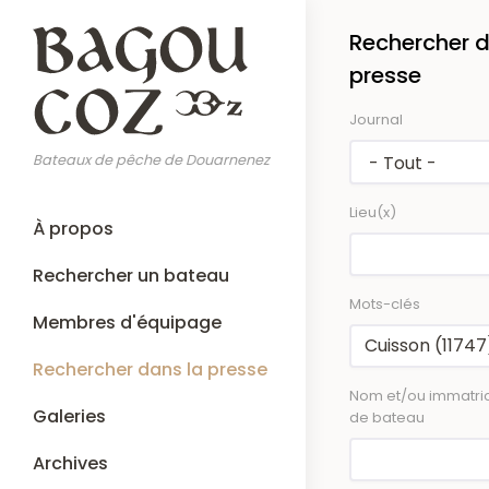
Aller
Rechercher d
au
contenu
presse
principal
Journal
Bateaux de pêche de Douarnenez
Lieu(x)
Main
À propos
navigation
Rechercher un bateau
Mots-clés
Membres d'équipage
Rechercher dans la presse
Nom et/ou immatric
Galeries
de bateau
Archives