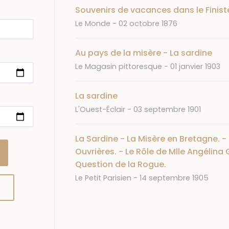
Souvenirs de vacances dans le Finistè
Journal
Date
Le Monde
02 octobre 1876
Au pays de la misère - La sardine
Journal
Date
Le Magasin pittoresque
01 janvier 1903
La sardine
Journal
Date
L'Ouest-Éclair
03 septembre 1901
La Sardine - La Misère en Bretagne. 
Ouvrières. - Le Rôle de Mlle Angélin
Question de la Rogue.
Journal
Date
Le Petit Parisien
14 septembre 1905