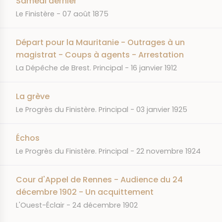
Samedi dernier
JOURNAL
DATE
Le Finistère
07 août 1875
Départ pour la Mauritanie - Outrages à un
magistrat - Coups à agents - Arrestation
JOURNAL
DATE
La Dépêche de Brest. Principal
16 janvier 1912
La grève
JOURNAL
DATE
Le Progrès du Finistère. Principal
03 janvier 1925
Échos
JOURNAL
DATE
Le Progrès du Finistère. Principal
22 novembre 1924
Cour d'Appel de Rennes - Audience du 24
décembre 1902 - Un acquittement
JOURNAL
DATE
L'Ouest-Éclair
24 décembre 1902