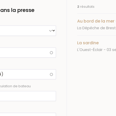
2
résultats
ans la presse
Au bord de la mer 
Journal
La Dépêche de Brest.
La sardine
Journal
Date
L'Ouest-Éclair
03 s
ulation de bateau