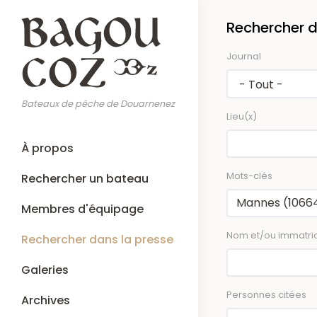
Aller
Rechercher d
au
contenu
Journal
principal
Bateaux de pêche de Douarnenez
Lieu(x)
Main
À propos
navigation
Mots-clés
Rechercher un bateau
Membres d'équipage
Nom et/ou immatric
Rechercher dans la presse
Galeries
Personnes citées
Archives