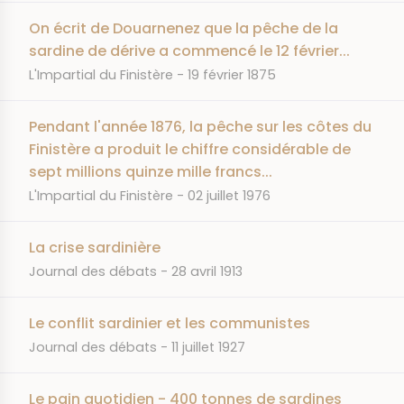
On écrit de Douarnenez que la pêche de la
sardine de dérive a commencé le 12 février...
JOURNAL
DATE
L'Impartial du Finistère
19 février 1875
Pendant l'année 1876, la pêche sur les côtes du
Finistère a produit le chiffre considérable de
sept millions quinze mille francs...
JOURNAL
DATE
L'Impartial du Finistère
02 juillet 1976
La crise sardinière
JOURNAL
DATE
Journal des débats
28 avril 1913
Le conflit sardinier et les communistes
JOURNAL
DATE
Journal des débats
11 juillet 1927
Le pain quotidien - 400 tonnes de sardines