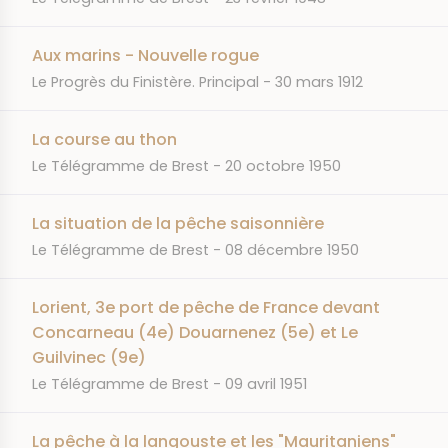
Aux marins - Nouvelle rogue
JOURNAL
DATE
Le Progrès du Finistère. Principal
30 mars 1912
La course au thon
JOURNAL
DATE
Le Télégramme de Brest
20 octobre 1950
La situation de la pêche saisonnière
JOURNAL
DATE
Le Télégramme de Brest
08 décembre 1950
Lorient, 3e port de pêche de France devant
Concarneau (4e) Douarnenez (5e) et Le
Guilvinec (9e)
JOURNAL
DATE
Le Télégramme de Brest
09 avril 1951
La pêche à la langouste et les "Mauritaniens"