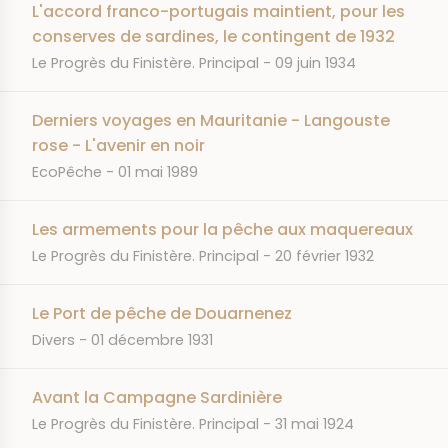
L'accord franco-portugais maintient, pour les
conserves de sardines, le contingent de 1932
JOURNAL
DATE
Le Progrès du Finistère. Principal
09 juin 1934
Derniers voyages en Mauritanie - Langouste
rose - L'avenir en noir
JOURNAL
DATE
EcoPêche
01 mai 1989
Les armements pour la pêche aux maquereaux
JOURNAL
DATE
Le Progrès du Finistère. Principal
20 février 1932
Le Port de pêche de Douarnenez
JOURNAL
DATE
Divers
01 décembre 1931
Avant la Campagne Sardinière
JOURNAL
DATE
Le Progrès du Finistère. Principal
31 mai 1924