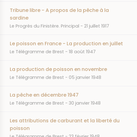
Tribune libre - A propos de la pêche à la
sardine
JOURNAL
DATE
Le Progrès du Finistère. Principal
21 juillet 1917
Le poisson en France - La production en juillet
JOURNAL
DATE
Le Télégramme de Brest
18 août 1947
La production de poisson en novembre
JOURNAL
DATE
Le Télégramme de Brest
05 janvier 1948
La pêche en décembre 1947
JOURNAL
DATE
Le Télégramme de Brest
30 janvier 1948
Les attributions de carburant et la liberté du
poisson
JOURNAL
DATE
Le Télégramme de Brest
23 février 1948