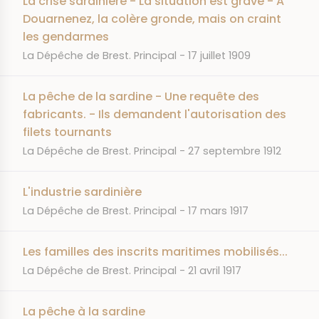
La crise sardinière - La situation est grave - A
Douarnenez, la colère gronde, mais on craint
les gendarmes
JOURNAL
DATE
La Dépêche de Brest. Principal
17 juillet 1909
La pêche de la sardine - Une requête des
fabricants. - Ils demandent l'autorisation des
filets tournants
JOURNAL
DATE
La Dépêche de Brest. Principal
27 septembre 1912
L'industrie sardinière
JOURNAL
DATE
La Dépêche de Brest. Principal
17 mars 1917
Les familles des inscrits maritimes mobilisés...
JOURNAL
DATE
La Dépêche de Brest. Principal
21 avril 1917
La pêche à la sardine