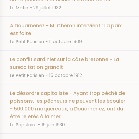
JOURNAL
DATE
Le Matin
29 juillet 1932
A Douarnenez - M. Chéron intervient : La paix
est faite
JOURNAL
DATE
Le Petit Parisien
11 octobre 1909
Le conflit sardinier sur la côte bretonne - La
surexcitation grandit
JOURNAL
DATE
Le Petit Parisien
15 octobre 1912
Le désordre capitaliste - Ayant trop pêché de
poissons, les pêcheurs ne peuvent les écouler
- 500.000 maquereaux, à Douarnenez, ont dû
être rejetés à la mer
JOURNAL
DATE
Le Populaire
19 juin 1930