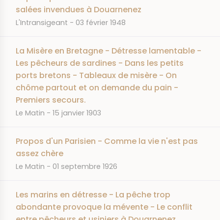
salées invendues à Douarnenez
JOURNAL
DATE
L'Intransigeant
03 février 1948
La Misère en Bretagne - Détresse lamentable -
Les pêcheurs de sardines - Dans les petits
ports bretons - Tableaux de misère - On
chôme partout et on demande du pain -
Premiers secours.
JOURNAL
DATE
Le Matin
15 janvier 1903
Propos d'un Parisien - Comme la vie n'est pas
assez chère
JOURNAL
DATE
Le Matin
01 septembre 1926
Les marins en détresse - La pêche trop
abondante provoque la mévente - Le conflit
entre pêcheurs et usiniers à Douarnenez