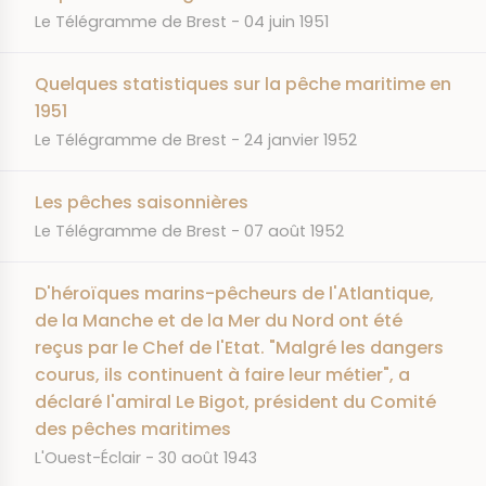
JOURNAL
DATE
Le Télégramme de Brest
04 juin 1951
Quelques statistiques sur la pêche maritime en
1951
JOURNAL
DATE
Le Télégramme de Brest
24 janvier 1952
Les pêches saisonnières
JOURNAL
DATE
Le Télégramme de Brest
07 août 1952
D'héroïques marins-pêcheurs de l'Atlantique,
de la Manche et de la Mer du Nord ont été
reçus par le Chef de l'Etat. "Malgré les dangers
courus, ils continuent à faire leur métier", a
déclaré l'amiral Le Bigot, président du Comité
des pêches maritimes
JOURNAL
DATE
L'Ouest-Éclair
30 août 1943