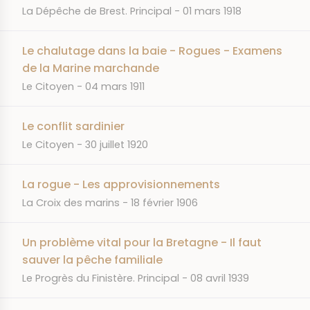
JOURNAL
DATE
La Dépêche de Brest. Principal
01 mars 1918
Le chalutage dans la baie - Rogues - Examens
de la Marine marchande
JOURNAL
DATE
Le Citoyen
04 mars 1911
Le conflit sardinier
JOURNAL
DATE
Le Citoyen
30 juillet 1920
La rogue - Les approvisionnements
JOURNAL
DATE
La Croix des marins
18 février 1906
Un problème vital pour la Bretagne - Il faut
sauver la pêche familiale
JOURNAL
DATE
Le Progrès du Finistère. Principal
08 avril 1939