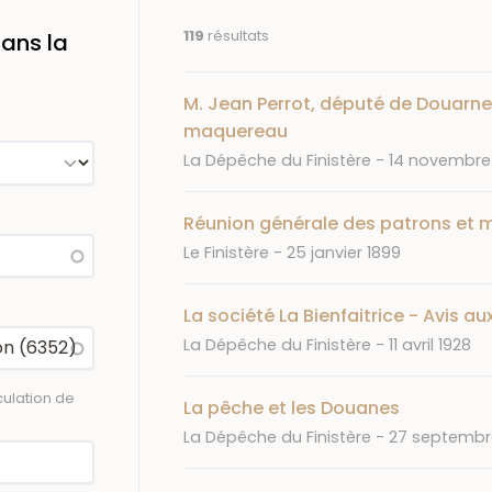
119
résultats
ans la
M. Jean Perrot, député de Douarne
maquereau
Journal
Date
La Dépêche du Finistère
14 novembre
Réunion générale des patrons et 
Journal
Date
Le Finistère
25 janvier 1899
La société La Bienfaitrice - Avis a
Journal
Date
La Dépêche du Finistère
11 avril 1928
ulation de
La pêche et les Douanes
Journal
Date
La Dépêche du Finistère
27 septembr