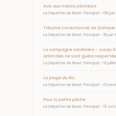
Avis aux marins pêcheurs
Journal
Date
La Dépêche de Brest. Principal
08 juin
Tribunal correctionnel de Quimper 
Journal
Date
La Dépêche de Brest. Principal
18 juin 
La campagne sardinière - Jusqu'à p
arbitrales ne sont guère respecté
Journal
Date
La Dépêche de Brest. Principal
13 juille
La plage du Ris
Journal
Date
La Dépêche de Brest. Principal
01 janv
Pour la petite pêche
Journal
Date
La Dépêche de Brest. Principal
15 oct