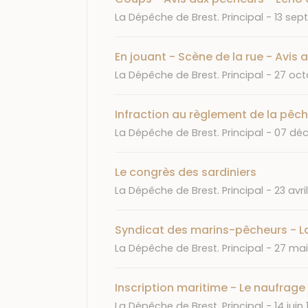
Journal
Date
La Dépêche de Brest. Principal
13 sep
En jouant - Scène de la rue - Avis
Journal
Date
La Dépêche de Brest. Principal
27 oct
Infraction au règlement de la pêc
Journal
Date
La Dépêche de Brest. Principal
07 déc
Le congrès des sardiniers
Journal
Date
La Dépêche de Brest. Principal
23 avril
Syndicat des marins-pêcheurs - L
Journal
Date
La Dépêche de Brest. Principal
27 mai
Inscription maritime - Le naufrage 
Journal
Date
La Dépêche de Brest. Principal
14 juin 