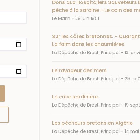
Dons aux Hospitaliers Sauveteurs 
pêche à la sardine - Le coin des m
Journal
Date
Le Marin
29 juin 1951
Sur les côtes bretonnes. - Quarant
La faim dans les chaumières
Journal
Date
La Dépêche de Brest. Principal
13 janv
Le ravageur des mers
Journal
Date
La Dépêche de Brest. Principal
25 aoû
La crise sardinière
Journal
Date
La Dépêche de Brest. Principal
19 sep
Les pêcheurs bretons en Algérie
Journal
Date
La Dépêche de Brest. Principal
14 mai