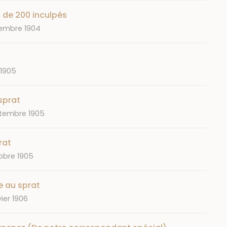
s de 200 inculpés
embre 1904
 1905
sprat
tembre 1905
rat
obre 1905
e au sprat
ier 1906