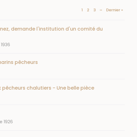
Page
1
Page
2
Page
3
Page
››
Dernière
Dernier »
Pagination
courante
suivante
page
nez, demande l'institution d'un comité du
 1936
marins pêcheurs
ux pêcheurs chalutiers - Une belle pièce
e 1926