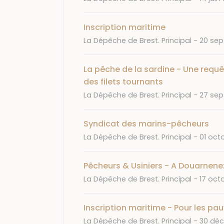
Inscription maritime
Journal
Date
La Dépêche de Brest. Principal
20 sep
La pêche de la sardine - Une requê
des filets tournants
Journal
Date
La Dépêche de Brest. Principal
27 sep
Syndicat des marins-pêcheurs
Journal
Date
La Dépêche de Brest. Principal
01 oct
Pêcheurs & Usiniers - A Douarnene
Journal
Date
La Dépêche de Brest. Principal
17 oct
Inscription maritime - Pour les pa
Journal
Date
La Dépêche de Brest. Principal
30 déc