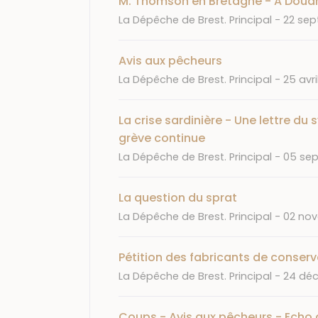
M. Thomson en Bretagne - A Douar
Journal
Date
La Dépêche de Brest. Principal
22 sep
Avis aux pêcheurs
Journal
Date
La Dépêche de Brest. Principal
25 avri
La crise sardinière - Une lettre d
grève continue
Journal
Date
La Dépêche de Brest. Principal
05 se
La question du sprat
Journal
Date
La Dépêche de Brest. Principal
02 no
Pétition des fabricants de conser
Journal
Date
La Dépêche de Brest. Principal
24 déc
Coups - Avis aux pêcheurs - Echo 