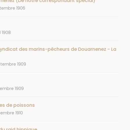
nenez (De notre correspondant spécial)
tembre 1906
l 1908
u syndicat des marins-pêcheurs de Douarnenez - La
ptembre 1909
vembre 1909
ves de poissons
embre 1910
du raid hippique