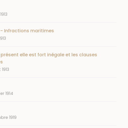
 1913
- Infractions maritimes
1913
résent elle est fort inégale et les clauses
es
t 1913
ier 1914
obre 1919