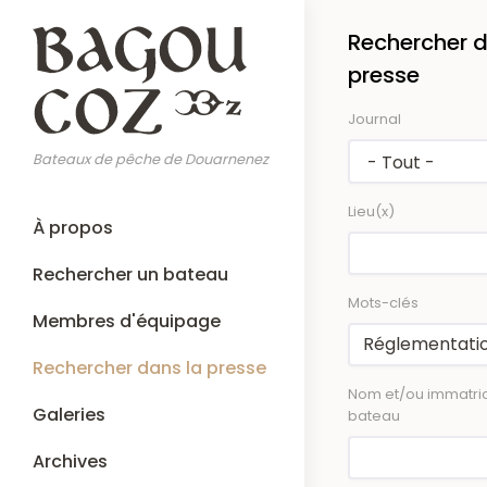
Aller
Rechercher d
au
contenu
presse
principal
Journal
Bateaux de pêche de Douarnenez
Lieu(x)
Main
À propos
navigation
Rechercher un bateau
Mots-clés
Membres d'équipage
Rechercher dans la presse
Nom et/ou immatric
Galeries
bateau
Archives