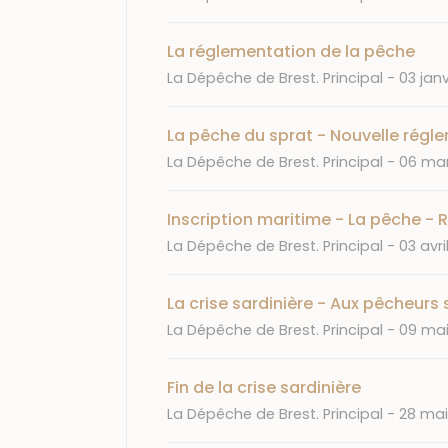
La réglementation de la pêche
Journal
Date
La Dépêche de Brest. Principal
03 janv
La pêche du sprat - Nouvelle régl
Journal
Date
La Dépêche de Brest. Principal
06 mar
Inscription maritime - La pêche - 
Journal
Date
La Dépêche de Brest. Principal
03 avril
La crise sardinière - Aux pêcheurs 
Journal
Date
La Dépêche de Brest. Principal
09 mai
Fin de la crise sardinière
Journal
Date
La Dépêche de Brest. Principal
28 mai