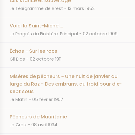
Assistance et sauvetage
JOURNAL
DATE
Le Télégramme de Brest
13 mars 1952
Voici la Saint-Michel...
JOURNAL
DATE
Le Progrès du Finistère. Principal
02 octobre 1909
Échos - Sur les rocs
JOURNAL
DATE
Gil Blas
02 octobre 1911
Misères de pêcheurs - Une nuit de janvier au
large du Raz - Des embruns, du froid pour dix-
sept sous
JOURNAL
DATE
Le Matin
05 février 1907
Pêcheurs de Mauritanie
JOURNAL
DATE
La Croix
08 avril 1934