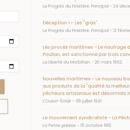
Journal
Date
Le Progrès du Finistère. Principal
24 déce
Déception ! - Les "gras"
Journal
Date
Le Progrès du Finistère. Principal
12 févrie
Les procès maritimes - Le naufrage d
Poullan, est sanctionné par trois c
Journal
Date
La Liberté du Morbihan
26 mars 1952
Nouvelles maritimes - Le nouveau bar
aux produits de la "qualité la meilleur
pêcheurs artisanaux est désormais i
Journal
Date
L'Ouest-Éclair
06 juillet 1941
Le mouvement syndicaliste - La Pêch
Journal
Date
La Petite presse
15 octobre 1912