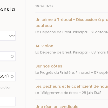
10
résultats
ans la
Un crime à Tréboul - Discussion à pr
couteau
Journal
Date
La Dépêche de Brest. Principal
21 octobr
Au violon
Journal
Date
La Dépêche de Brest. Principal
08 mars 1
Sur nos côtes
Journal
Date
Le Progrès du Finistère. Principal
07 sept
Les pêcheurs et le coefficient de hau
ulation
Journal
Date
Le Télégramme de Brest
28 juin 1948
Une réunion syndicale