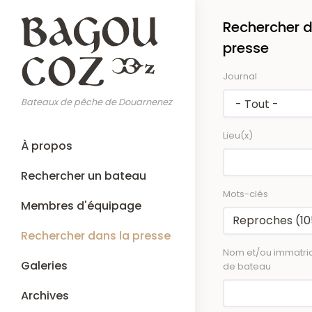
Aller
Rechercher d
au
contenu
presse
principal
Journal
Bateaux de pêche de Douarnenez
Lieu(x)
Main
À propos
navigation
Rechercher un bateau
Mots-clés
Membres d'équipage
Rechercher dans la presse
Nom et/ou immatric
Galeries
de bateau
Archives