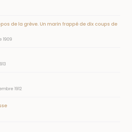
opos de la grève. Un marin frappé de dix coups de
e 1909
913
embre 1912
sse