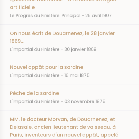
artificielle
JOURNAL
DATE
Le Progrès du Finistère. Principal
26 avril 1907
On nous écrit de Douarnenez, le 28 janvier
1869...
JOURNAL
DATE
L'Impartial du Finistère
30 janvier 1869
Nouvel appât pour la sardine
JOURNAL
DATE
L'Impartial du Finistère
16 mai 1875
Pêche de la sardine
JOURNAL
DATE
L'Impartial du Finistère
03 novembre 1875
MM. le docteur Morvan, de Douarnenez, et
Delasale, ancien lieutenant de vaisseau, à
Paris, inventeurs d'un nouvel appât, appelé