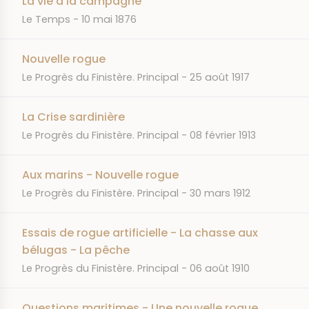
La vie à la campagne
JOURNAL
DATE
Le Temps
10 mai 1876
Nouvelle rogue
JOURNAL
DATE
Le Progrès du Finistère. Principal
25 août 1917
La Crise sardinière
JOURNAL
DATE
Le Progrès du Finistère. Principal
08 février 1913
Aux marins - Nouvelle rogue
JOURNAL
DATE
Le Progrès du Finistère. Principal
30 mars 1912
Essais de rogue artificielle - La chasse aux
bélugas - La pêche
JOURNAL
DATE
Le Progrès du Finistère. Principal
06 août 1910
Questions maritimes - Une nouvelle rogue