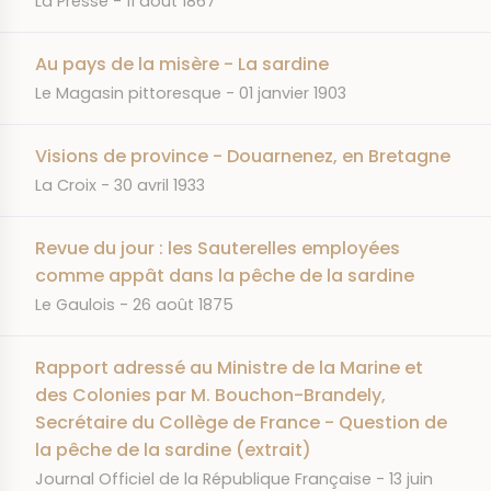
La Presse
11 août 1867
Au pays de la misère - La sardine
JOURNAL
DATE
Le Magasin pittoresque
01 janvier 1903
Visions de province - Douarnenez, en Bretagne
JOURNAL
DATE
La Croix
30 avril 1933
Revue du jour : les Sauterelles employées
comme appât dans la pêche de la sardine
JOURNAL
DATE
Le Gaulois
26 août 1875
Rapport adressé au Ministre de la Marine et
des Colonies par M. Bouchon-Brandely,
Secrétaire du Collège de France - Question de
la pêche de la sardine (extrait)
JOURNAL
DATE
Journal Officiel de la République Française
13 juin