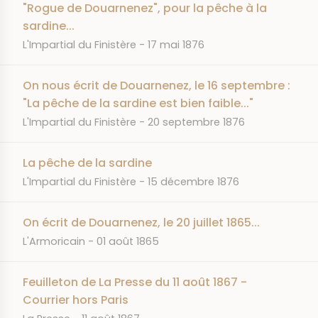
"Rogue de Douarnenez", pour la pêche à la
sardine...
JOURNAL
DATE
L'Impartial du Finistère
17 mai 1876
On nous écrit de Douarnenez, le 16 septembre :
"La pêche de la sardine est bien faible..."
JOURNAL
DATE
L'Impartial du Finistère
20 septembre 1876
La pêche de la sardine
JOURNAL
DATE
L'Impartial du Finistère
15 décembre 1876
On écrit de Douarnenez, le 20 juillet 1865...
JOURNAL
DATE
L'Armoricain
01 août 1865
Feuilleton de La Presse du 11 août 1867 -
Courrier hors Paris
JOURNAL
DATE