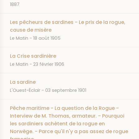
1887
Les pêcheurs de sardines - Le prix de la rogue,
cause de misère
JOURNAL
DATE
Le Matin
18 août 1905
La Crise sardinière
JOURNAL
DATE
Le Matin
23 février 1906
La sardine
JOURNAL
DATE
L'Ouest-Éclair
03 septembre 1901
Pêche maritime - La question de la Rogue -
Interview de M. Thomas, armateur. - Pourquoi
les sardiniers achètent de la rogue en
Norwège. - Parce qu'il n'y a pas assez de rogue