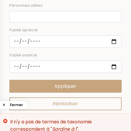
Personnes citées
Publié après le
Publié avant le
✕
Fermer
Message
Il n'y a pas de termes de taxonomie
0
résultat
d'erreur
correspondent à "
Sardine à l
".