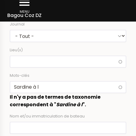
Aller
Rechercher dans la presse
au
MENU
Bagou Coz DZ
contenu
Journal
principal
Lieu(x)
Mots-clés
Il n'y a pas de termes de taxonomie
correspondent à "
Sardine à l
".
Nom et/ou immatriculation de bateau