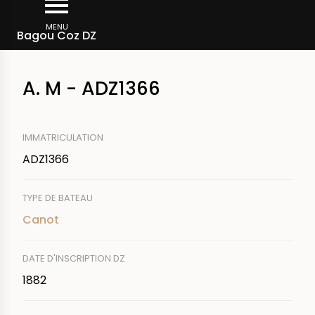
Aller
Fil
au
MENU
Rechercher un bateau
Bagou Coz DZ
d'Ariane
contenu
principal
A. M - ADZ1366
IMMATRICULATION
ADZ1366
TYPE DE BATEAU
Canot
DATE D'INSCRIPTION DZ
1882