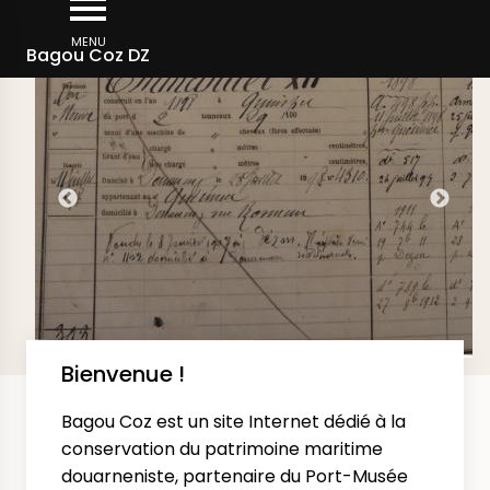
Aller
DERNIÈRES IMAGES AJOUTÉES SUR LE SITE
au
MENU
Bagou Coz DZ
contenu
principal
Bienvenue !
Bagou Coz est un site Internet dédié à la
conservation du patrimoine maritime
douarneniste, partenaire du Port-Musée