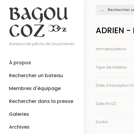
Aller
Fil
Rechercher u
au
d'Ariane
contenu
principal
ADRIEN -
Bateaux de pêche de Douarnenez
Immatriculation
Main
À propos
navigation
Type de bateau
Rechercher un bateau
Date d'inscription D
Membres d'équipage
Rechercher dans la presse
Date fin DZ
Galeries
Durée
Archives