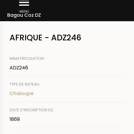
Aller
Fil
au
MENU
Rechercher un bateau
Bagou Coz DZ
d'Ariane
contenu
principal
AFRIQUE - ADZ246
IMMATRICULATION
ADZ246
TYPE DE BATEAU
Chaloupe
DATE D'INSCRIPTION DZ
1869