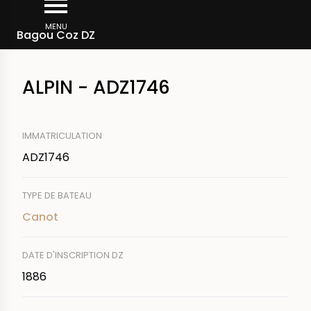
Aller
Fil
au
MENU
Rechercher un bateau
Bagou Coz DZ
d'Ariane
contenu
principal
ALPIN - ADZ1746
IMMATRICULATION
ADZ1746
TYPE DE BATEAU
Canot
DATE D'INSCRIPTION DZ
1886