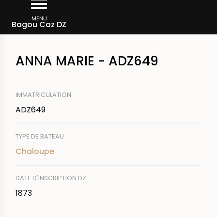
Aller
Fil
au
MENU
Rechercher un bateau
Bagou Coz DZ
d'Ariane
contenu
principal
ANNA MARIE - ADZ649
IMMATRICULATION
ADZ649
TYPE DE BATEAU
Chaloupe
DATE D'INSCRIPTION DZ
1873