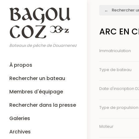
Aller
Fil
Rechercher u
au
d'Ariane
contenu
principal
ARC EN C
Bateaux de pêche de Douarnenez
Immatriculation
Main
À propos
navigation
Type de bateau
Rechercher un bateau
Date d'inscription D
Membres d'équipage
Rechercher dans la presse
Type de propulsion
Galeries
Moteur
Archives