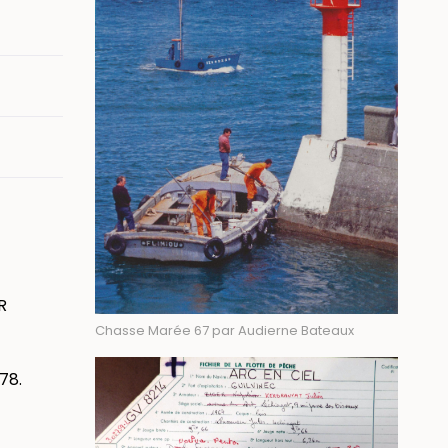
R
Chasse Marée 67 par Audierne Bateaux
78.