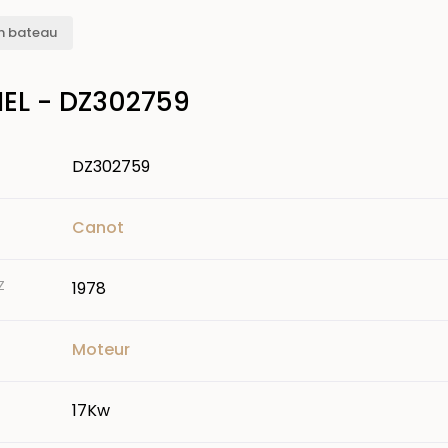
n bateau
IEL - DZ302759
DZ302759
Canot
Z
1978
Moteur
17Kw