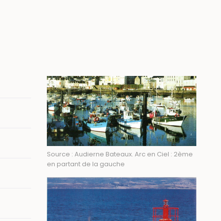
Image
Source : Audierne Bateaux. Arc en Ciel : 2ème
en partant de la gauche