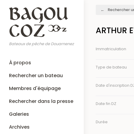
Aller
Fil
Rechercher u
au
d'Ariane
contenu
principal
ARTHUR E
Bateaux de pêche de Douarnenez
Immatriculation
Main
À propos
navigation
Type de bateau
Rechercher un bateau
Date d'inscription D
Membres d'équipage
Rechercher dans la presse
Date fin DZ
Galeries
Durée
Archives