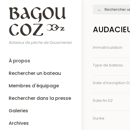
Aller
Fil
Rechercher u
au
d'Ariane
contenu
principal
AUDACIEU
Bateaux de pêche de Douarnenez
Immatriculation
Main
À propos
navigation
Type de bateau
Rechercher un bateau
Date d'inscription D
Membres d'équipage
Rechercher dans la presse
Date fin DZ
Galeries
Durée
Archives