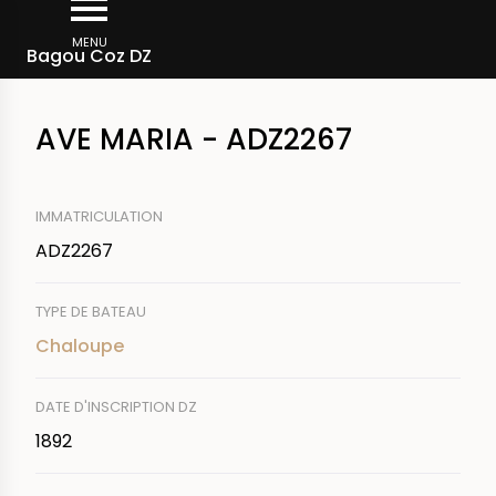
Aller
Fil
au
MENU
Rechercher un bateau
Bagou Coz DZ
d'Ariane
contenu
principal
AVE MARIA - ADZ2267
IMMATRICULATION
ADZ2267
TYPE DE BATEAU
Chaloupe
DATE D'INSCRIPTION DZ
1892