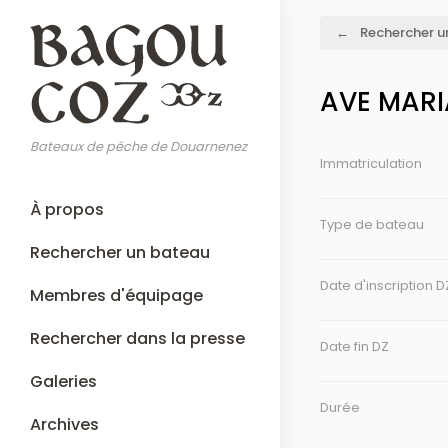
Aller
Fil
Rechercher u
au
d'Ariane
contenu
principal
AVE MARI
Bateaux de pêche de Douarnenez
Immatriculation
Main
À propos
navigation
Type de bateau
Rechercher un bateau
Date d'inscription D
Membres d'équipage
Rechercher dans la presse
Date fin DZ
Galeries
Durée
Archives