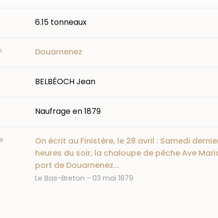
6.15 tonneaux
n
Douarnenez
BELBÉOCH Jean
Naufrage en 1879
e
On écrit au Finistère, le 28 avril : Samedi dernie
heures du soir, la chaloupe de pêche Ave Mari
port de Douarnenez...
Journal
Date
Le Bas-Breton
03 mai 1879