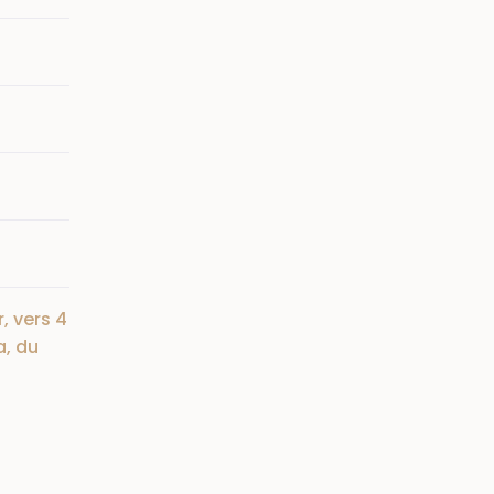
r, vers 4
a, du