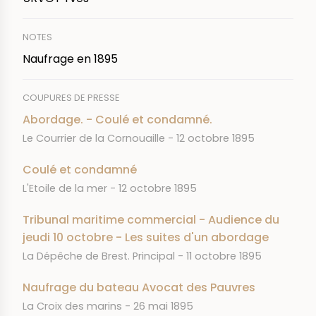
NOTES
Naufrage en 1895
COUPURES DE PRESSE
Abordage. - Coulé et condamné.
JOURNAL
DATE
Le Courrier de la Cornouaille
12 octobre 1895
Coulé et condamné
JOURNAL
DATE
L'Etoile de la mer
12 octobre 1895
Tribunal maritime commercial - Audience du
jeudi 10 octobre - Les suites d'un abordage
JOURNAL
DATE
La Dépêche de Brest. Principal
11 octobre 1895
Naufrage du bateau Avocat des Pauvres
JOURNAL
DATE
La Croix des marins
26 mai 1895