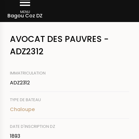
Aller
Fil
au
MENU
Rechercher un bateau
Bagou Coz DZ
d'Ariane
contenu
principal
AVOCAT DES PAUVRES -
ADZ2312
IMMATRICULATION
ADZ2312
TYPE DE BATEAU
Chaloupe
DATE D'INSCRIPTION DZ
1893