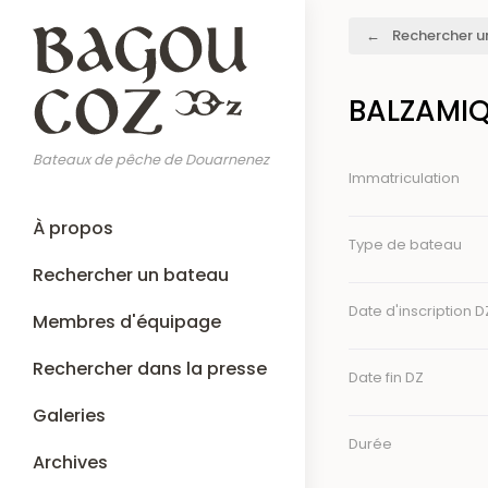
Aller
Fil
Rechercher u
au
d'Ariane
contenu
principal
BALZAMIQ
Bateaux de pêche de Douarnenez
Immatriculation
Main
À propos
navigation
Type de bateau
Rechercher un bateau
Date d'inscription D
Membres d'équipage
Rechercher dans la presse
Date fin DZ
Galeries
Durée
Archives