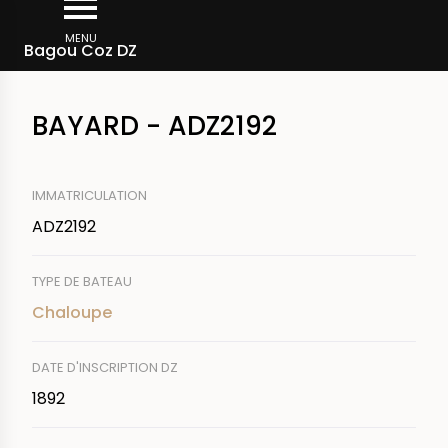
Aller
Fil
au
MENU
Rechercher un bateau
Bagou Coz DZ
d'Ariane
contenu
principal
BAYARD - ADZ2192
IMMATRICULATION
ADZ2192
TYPE DE BATEAU
Chaloupe
DATE D'INSCRIPTION DZ
1892